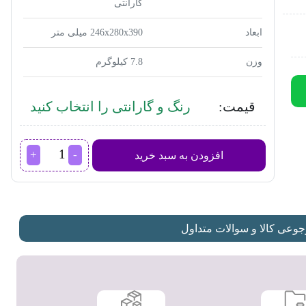
گارانتی
ابعاد
246x280x390 میلی متر
وزن
7.8 کیلوگرم
قیمت:
رنگ و گارانتی را انتخاب کنید
جاروبرقی
افزودن به سبد خرید
سامسونگ
مدل
SC20M255AW
عدد
عی کالا و سوالات متداول