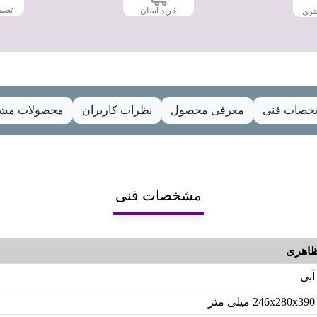
تضم
خرید آسان
تری
صات فنی
معرفی محصول
نظرات کاربران
محصولات مشا
مشخصات فنی
اهری
آبی
246x280x390 میلی متر