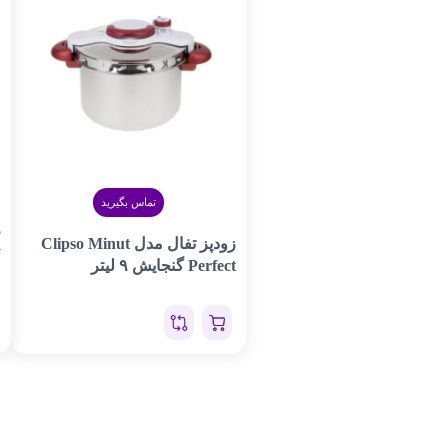
تماس بگیرید
زودپز تفال مدل Clipso Minut
y
Perfect گنجایش ۹ لیتر