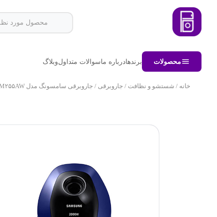
محصولات
برندها
درباره ما
سوالات متداول
وبلاگ
خانه
/
شستشو و نظافت
/
جاروبرقی
/ جاروبرقی سامسونگ مدل SC۲۰M۲۵۵AW