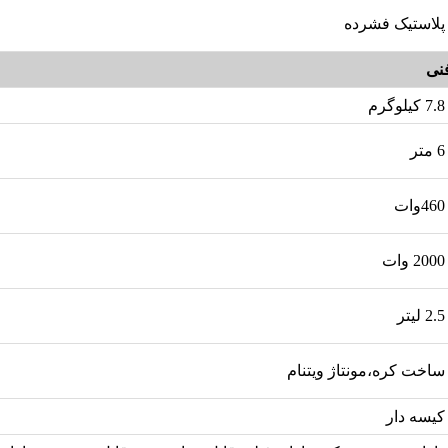
پلاستیک فشرده
نی
7.8 کیلوگرم
6 متر
460وات
2000 وات
2.5 لیتر
ساخت کره،مونتاژ ویتنام
کیسه دار