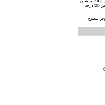
 نشانگر پر شدن
کیسه, دارای فیلترضدآلرژی, سیستم جداسازی گردوغبار, قابلیت چرخش 360 درجه
صوص سطوح