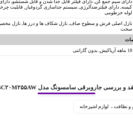
دارای سیم جمع کن, دارای فیلتر قابل جدا شدن و قابل شستشو, دارای
لوله خزطومی
نازل اصلی فرش و سطوح صاف, نازل شکاف ها و درز ها, نازل مخ
سخت
ات
18 ماهه آریاکیش, بدون گارانتی
د و بررسی جاروبرقی سامسونگ مدل SC۲۰M۲۵۵AW
و نظافت
،
لوازم اشپزخانه