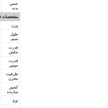
جنس
بدنه
مشخصات ف
وزن
طول
سیم
قدرت
مکش
قدرت
موتور
ظرفیت
مخزن
کشور
سازنده
نوع