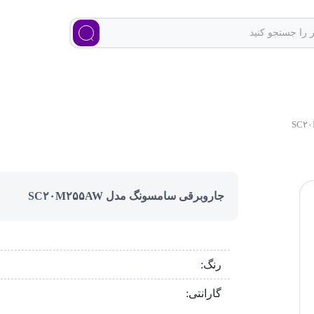
جاروبرقی سامسونگ مدل SC۲۰M۲۵۵AW
رنگ:
گارانتی: