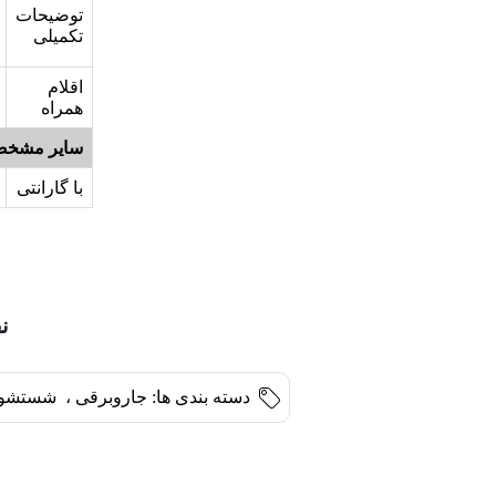
توضیحات
تکمیلی
اقلام
همراه
سایر مشخص
با گارانتی
نق
دسته بندی ها:
جاروبرقی
،
شستشو 