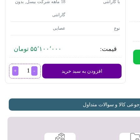
با گارانتی
18 ماهه شرکت بیسل, بدون
گارانتی
نوع
عصایی
قیمت:
۵۵٬۱۰۰٬۰۰۰ تومان
جاروشارژی
افزودن به سبد خرید
سه
کاره
Crosswave
cordless
max
عدد
عی کالا و سوالات متداول