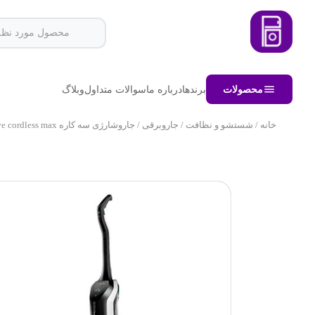
محصولات
برندها
درباره ما
سوالات متداول
وبلاگ
خانه
/
شستشو و نظافت
/
جاروبرقی
/ جاروشارژی سه کاره Crosswave cordless max