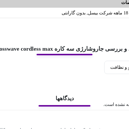
ات
18 ماهه شرکت بیسل, بدون گارانتی
 بررسی جاروشارژی سه کاره Crosswave cordless max
و نظافت
دیدگاهها
ه نشده است.