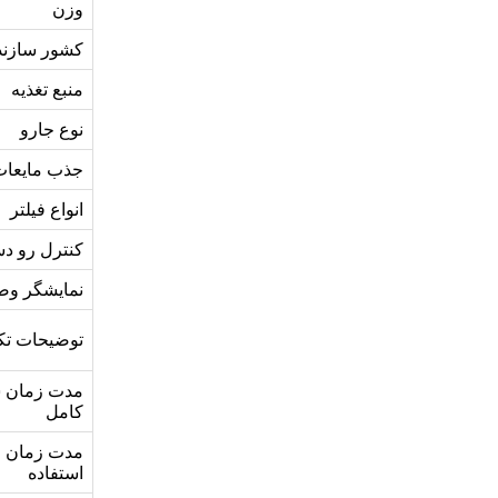
وزن
کشور سازند
منبع تغذیه
نوع جارو
جذب مایعات
انواع فیلتر
کنترل رو دس
نمایشگر و
توضیحات تک
مدت زمان ش
کامل
مدت زمان ق
استفاده