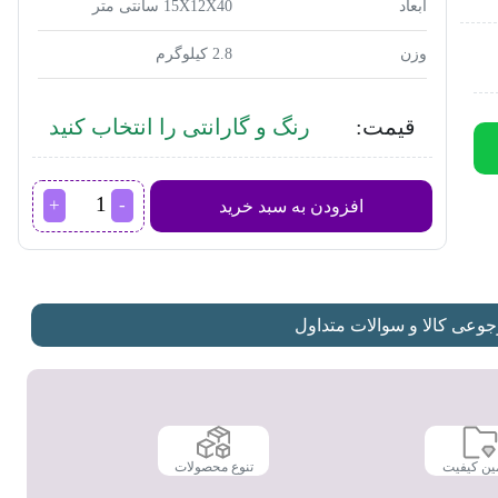
ابعاد
15X12X40 سانتی متر
وزن
2.8 کیلوگرم
قیمت:
رنگ و گارانتی را انتخاب کنید
جاروشارژی
افزودن به سبد خرید
کنوود
مدل
HV190
عدد
عی کالا و سوالات متداول
ین کیفیت
تنوع محصولات