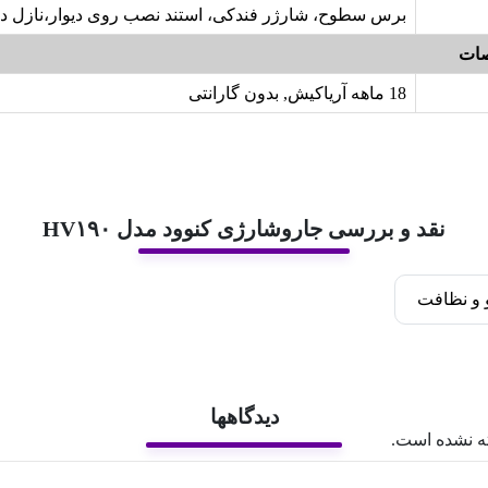
برس سطوح، شارژر فندکی، استند نصب روی دیوار،نازل د
ات
18 ماهه آریاکیش, بدون گارانتی
نقد و بررسی جاروشارژی کنوود مدل HV۱۹۰
و نظافت
دیدگاهها
ه نشده است.