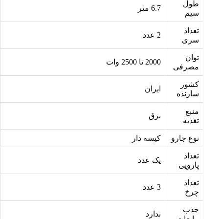
طول
6.7 متر
سیم
تعداد
2 عدد
سری
توان
2000 تا 2500 وات
مصرفی
کشور
ایران
سازنده
منبع
برق
تغذیه
نوع جارو
کیسه دار
تعداد
یک عدد
پارویی
تعداد
3 عدد
چرخ
جذب
ندارد
مایعات