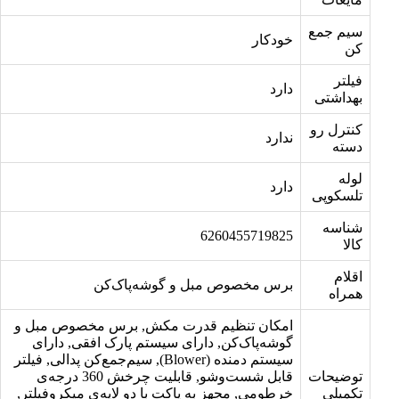
سیم جمع
خودکار
کن
فیلتر
دارد
بهداشتی
کنترل رو
ندارد
دسته
لوله
دارد
تلسکوپی
شناسه
6260455719825
کالا
اقلام
برس مخصوص مبل و گوشه‌پاک‌کن
همراه
امکان تنظیم قدرت مکش, برس مخصوص مبل و
گوشه‌پاک‌کن, دارای سیستم پارک افقی, دارای
سیستم دمنده (Blower), سیم‌جمع‌کن پدالی, فیلتر
توضیحات
قابل شست‌وشو, قابلیت چرخش 360 درجه‌ی
تکمیلی
خرطومی, مجهز به پاکت با دو لایه‌ی میکروفیلتر,