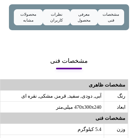
مشخصات
معرفی
نظرات
محصولات
فنی
محصول
کاربران
مشابه
مشخصات فنی
مشخصات ظاهری
رنگ
آبی, دودی, سفید, قرمز, مشکی, نقره ای
ابعاد
470x300x240 میلی‌متر
مشخصات فنی
وزن
5.4 کیلوگرم