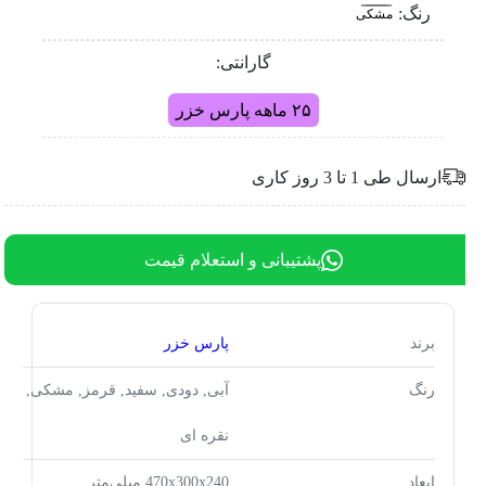
رنگ:
مشکی
گارانتی:
۲۵ ماهه پارس خزر
ارسال طی 1 تا 3 روز کاری
پشتیبانی و استعلام قیمت
برند
پارس خزر
رنگ
آبی, دودی, سفید, قرمز, مشکی,
نقره ای
ابعاد
470x300x240 میلی‌متر