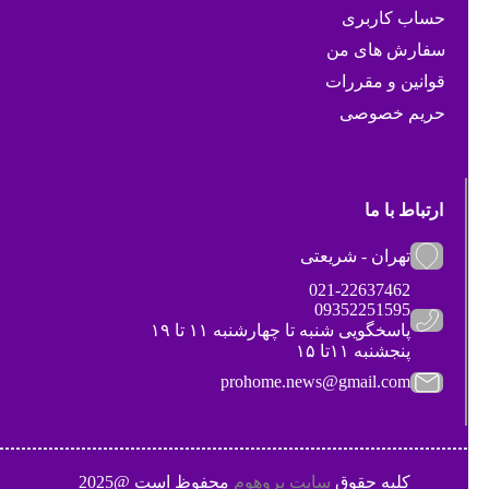
حساب کاربری
سفارش های من
قوانین و مقررات
حریم خصوصی
ارتباط با ما
تهران - شریعتی
021-22637462
09352251595
پاسخگویی شنبه تا چهارشنبه ۱۱ تا ۱۹
پنجشنبه ۱۱تا ۱۵
prohome.news@gmail.com
کلیه حقوق
سایت پروهوم
محفوظ است @2025