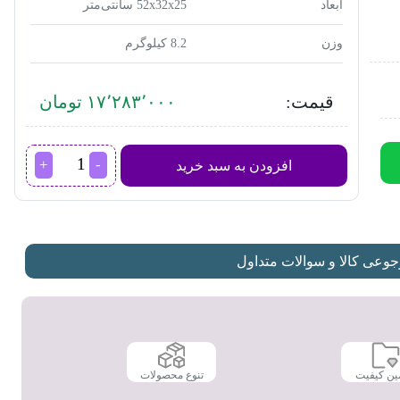
ابعاد
52x32x25 سانتی‌متر
وزن
8.2 کیلوگرم
قیمت:
۱۷٬۲۸۳٬۰۰۰ تومان
جارو
افزودن به سبد خرید
برقی
پارس
خزر
مدل
VC-
2200
عی کالا و سوالات متداول
Chrome
عدد
ین کیفیت
تنوع محصولات