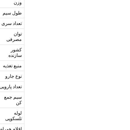
وزن
طول سیم
تعداد سری
توان
مصرفی
کشور
سازنده
منبع تغذیه
نوع جارو
تعداد پارویی
سیم جمع
کن
لوله
تلسکوپی
اقلام همراه