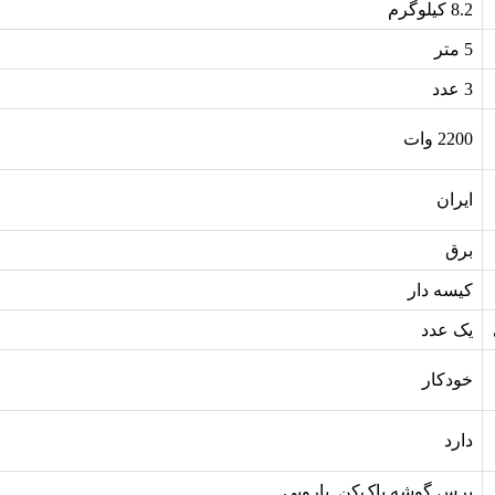
8.2 کیلوگرم
5 متر
3 عدد
2200 وات
ایران
برق
کیسه دار
یک عدد
خودکار
دارد
برس گوشه پاک‌کن, پارویی