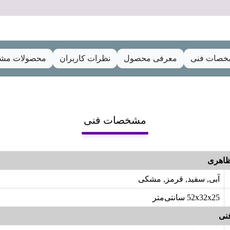
صات فنی
معرفی محصول
نظرات کاربران
محصولات مشا
مشخصات فنی
اهری
آبی, سفید, قرمز, مشکی
52x32x25 سانتی‌متر
نی