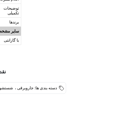
توضیحات
تکمیلی
برندها
سایر مشخص
با گارانتی
نقد 
دسته بندی ها:
جاروبرقی
،
شستشو 