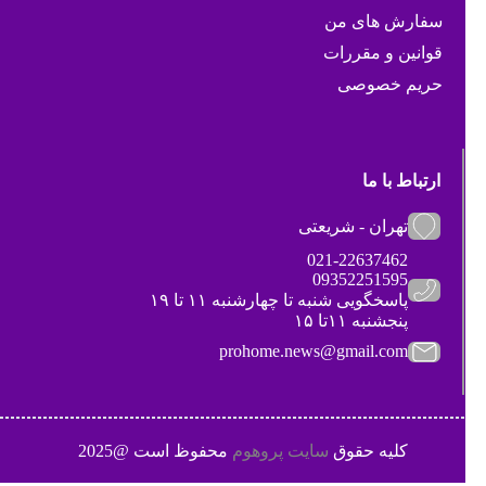
سفارش های من
قوانین و مقررات
حریم خصوصی
ارتباط با ما
تهران - شریعتی
021-22637462
09352251595
پاسخگویی شنبه تا چهارشنبه ۱۱ تا ۱۹
پنجشنبه ۱۱تا ۱۵
prohome.news@gmail.com
کلیه حقوق
سایت پروهوم
محفوظ است @2025