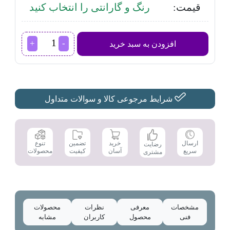
قیمت:
رنگ و گارانتی را انتخاب کنید
جارو
افزودن به سبد خرید
شارژی
ایستاده
و
دستی
بلک
اند
شرایط مرجوعی کالا و سوالات متداول
دکر
SVJ520BFS
عدد
تضمین
ارسال
خرید
تنوع
رضایت
کیفیت
سریع
آسان
محصولات
مشتری
مشخصات
معرفی
نظرات
محصولات
فنی
محصول
کاربران
مشابه