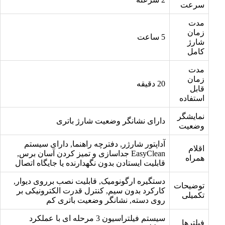
سرعت
مدت
زمان
5 ساعت
شارژ
کامل
مدت
زمان
20 دقیقه
قابل
استفاده
نمایشگر
دارای نشانگر وضعیت شارژ باتری
وضعیت
آداپتور شارژر, دفترچه راهنما, دارای سیستم
اقلام
EasyClean جداسازی و تمیز کردن آسان برس,
همراه
قابلیت ایستادن بدون نگهدارنده یا جایگاه اتصال
دستگیره ارگونومیک, قابلیت نصب برروی دیوار,
توضیحات
کارکرد بدون سیم, کنترل قدرت الکترونیکی بر
تکمیلی
روی دسته, نشانگر وضعیت باتری کم
سیستم فیلتراسیون 3 مرحله ای با عملکرد
فیلترها