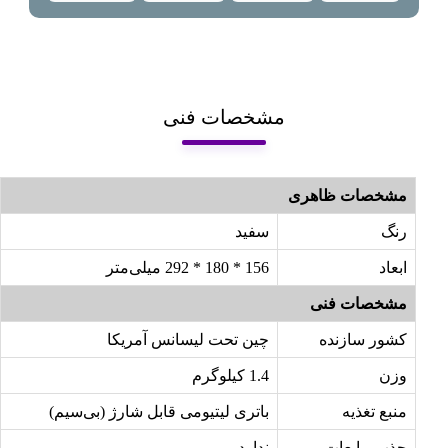
مشخصات فنی
مشخصات ظاهری
رنگ
سفید
ابعاد
156 * 180 * 292 میلی‌متر
مشخصات فنی
کشور سازنده
چین تحت لیسانس آمریکا
وزن
1.4 کیلوگرم
منبع تغذیه
باتری لیتیومی قابل شارژ (بی‌سیم)
جذب مایعات
ندارد