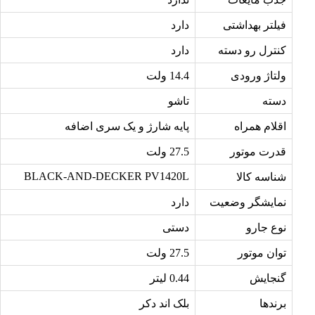
فیلتر بهداشتی
دارد
کنترل رو دسته
دارد
ولتاژ ورودی
14.4 ولت
دسته
تاشو
اقلام همراه
پایه شارژ و یک سری اضافه
قدرت موتور
27.5 ولت
BLACK-AND-DECKER PV1420L
شناسه کالا
نمایشگر وضعیت
دارد
نوع جارو
دستی
توان موتور
27.5 ولت
گنجایش
0.44 لیتر
برندها
بلک اند دکر