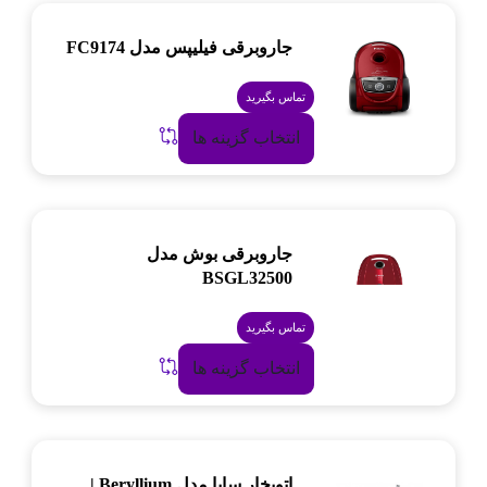
جاروبرقی فیلیپس مدل FC9174
تماس بگیرید
انتخاب گزینه ها
جاروبرقی بوش مدل
BSGL32500
تماس بگیرید
انتخاب گزینه ها
اتوبخار سایا مدل Beryllium |