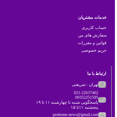
خدمات مشتریان
حساب کاربری
سفارش های من
قوانین و مقررات
حریم خصوصی
ارتباط با ما
تهران - شریعتی
021-22637462
09352251595
پاسخگویی شنبه تا چهارشنبه ۱۱ تا ۱۹
پنجشنبه ۱۱تا ۱۵
prohome.news@gmail.com