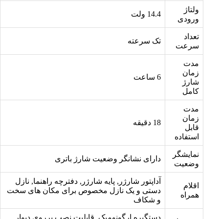
ولتاژ
14.4 ولت
ورودی
تعداد
تک سرعته
سرعت
مدت
زمان
6 ساعت
شارژ
کامل
مدت
زمان
18 دقیقه
قابل
استفاده
نمایشگر
دارای نشانگر وضعیت شارژ باتری
وضعیت
آداپتور شارژر, پایه شارژر, دفترچه راهنما, نازل
اقلام
دستی و یک نازل مخصوص برای مکان های سخت
همراه
و شکاف
دستگیره ارگونومیک, قابلیت نصب برروی دیوار,