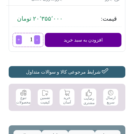
قیمت:
۲۰٬۳۵۵٬۰۰۰ تومان
جارو
افزودن به سبد خرید
شارژی
بلک
اند
دکر
مدل
SVA420B
شرایط مرجوعی کالا و سوالات متداول
عدد
تضمین
ارسال
خرید
تنوع
رضایت
کیفیت
سریع
آسان
محصولات
مشتری