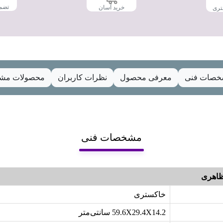
تضم
خرید آسان
تری
صات فنی
معرفی محصول
نظرات کاربران
محصولات مشا
مشخصات فنی
اهری
خاکستری
59.6X29.4X14.2 سانتی‌متر