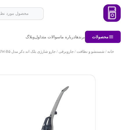
محصولات
برندها
درباره ما
سوالات متداول
وبلاگ
خانه
/
شستشو و نظافت
/
جاروبرقی
/ جارو شارژی بلک اند دکر مدل SVB۵۲۰JW-B۵