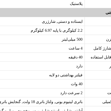
پلاستیک
نی
ایستاده و دستی, شارژری
2.2 کیلوگرم, با پایه 6.97 کیلوگرم
زن
500 میلی‌لیتر
ارژ کامل
4 ساعت
بل استفاده
40 دقیقه
دارد
فیلتر بهداشتی دو لایه
40 وات
ت
2 سرعت دارد
میلی
باتری لیتیوم یونی, ولتاژ باتری 18 ولت, گنجایش باتری 2.0Ah
آداپتور شارژر, استند شارژ, برس مخصوص مبل و گوش