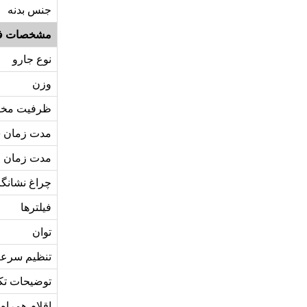
جنس بدنه
مشخصات ف
نوع جارو
وزن
ظرفیت مخ
مدت زمان ش
مدت زمان قا
چراغ نشانگر
فیلترها
توان
تنظیم سرع
توضیحات تک
اقلام همراه