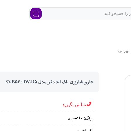
جارو شارژی بلک اند دکر مدل SVB۵۲۰JW-B۵
تماس بگیرید
رنگ:
خاکستری