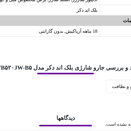
بلک اند دکر
ات
18 ماهه آریاکیش, بدون گارانتی
و بررسی جارو شارژی بلک اند دکر مدل SVB۵۲۰JW-B۵
و نظافت
دیدگاهها
ه نشده است.