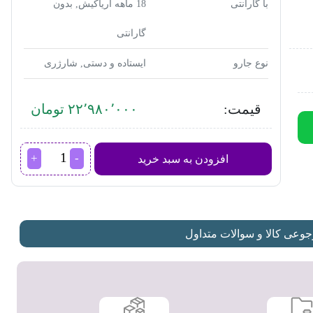
با گارانتی
18 ماهه آریاکیش, بدون
گارانتی
نوع جارو
ایستاده و دستی, شارژری
قیمت:
۲۲٬۹۸۰٬۰۰۰ تومان
جارو
افزودن به سبد خرید
شارژی
بلک
اند
دکر
مدل
SVB520JW-
عی کالا و سوالات متداول
B5
عدد