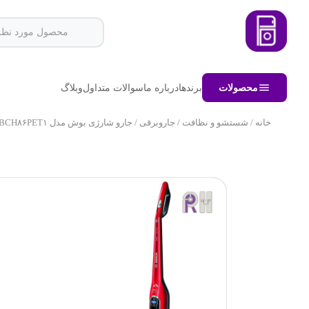
محصولات
برندها
درباره ما
سوالات متداول
وبلاگ
خانه
/
شستشو و نظافت
/
جاروبرقی
/ جارو شارژی بوش مدل BCH۸۶PET۱