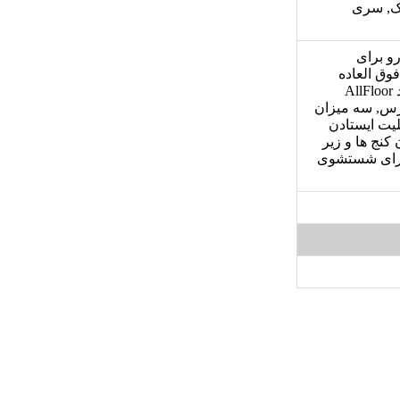
یک, سری
و برای
وق العاده
تمامی سطوح با وجود فناوری بدون کیسه با کارایی بالا و برس قدرتمند AllFloor
کردن آسان برس, سه میزان
نگهداری, قابلیت ایستادن
کنج ها و زیر
 وجود انعطاف پذیری بالای اتصال برس, هشدار دهنده LED برای شستشوی