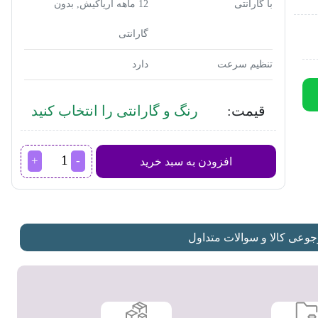
با گارانتی
12 ماهه آریاکیش, بدون
گارانتی
تنظیم سرعت
دارد
قیمت:
رنگ و گارانتی را انتخاب کنید
جارو
افزودن به سبد خرید
شارژی
بوش
مدل
BCH86PET1
عدد
عی کالا و سوالات متداول