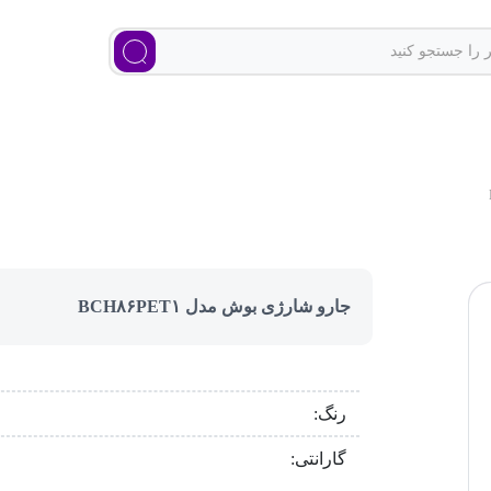
جارو شارژی بوش مدل BCH۸۶PET۱
رنگ:
گارانتی: