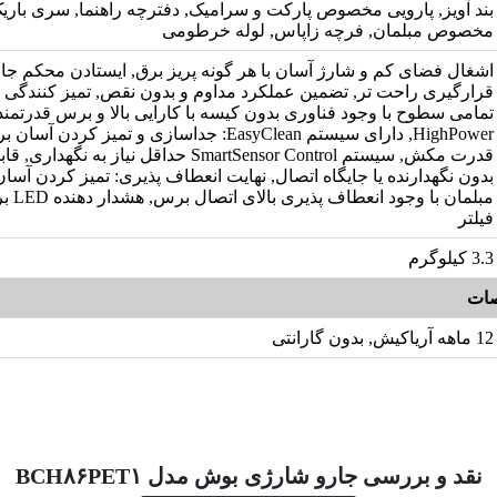
بند آویز, پارویی مخصوص پارکت و سرامیک, دفترچه راهنما, سری بار
مخصوص مبلمان, فرچه زاپاس, لوله خرطومی
اشغال فضای کم و شارژ آسان با هر گونه پریز برق, ایستادن محکم جار
قرارگیری راحت تر, تضمین عملکرد مداوم و بدون نقص, تمیز کنندگی ف
HighPower, دارای سیستم EasyClean: جداسازی و تمیز 
قدرت مکش, سیستم SmartSensor Control حداقل نیاز به 
بدون نگهدارنده یا جایگاه اتصال, نهایت انعطاف پذیری: تمیز کردن آسان 
مبلمان با
فیلتر
3.3 کیلوگرم
ات
12 ماهه آریاکیش, بدون گارانتی
نقد و بررسی جارو شارژی بوش مدل BCH۸۶PET۱