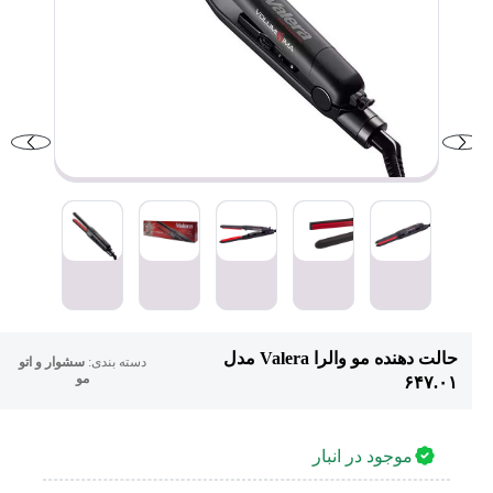
حالت دهنده مو والرا Valera مدل
دسته بندی:
سشوار و اتو
مو
۶۴۷.۰۱
موجود در انبار