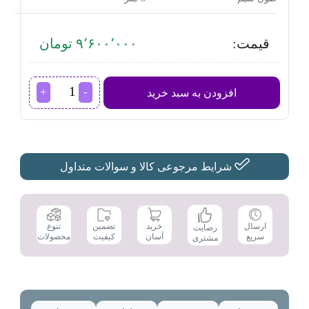
قیمت:
۹٬۶۰۰٬۰۰۰ تومان
حالت
افزودن به سبد خرید
دهنده
مو
والرا
Valera
مدل
647.01
شرایط مرجوعی کالا و سوالات متداول
عدد
تضمین
ارسال
خرید
تنوع
رضایت
کیفیت
سریع
آسان
محصولات
مشتری