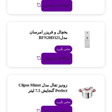
اطلاعات بیشتر
یخچال و فریزر امرسان
مدلBFN20D321
تماس بگیرید
اطلاعات بیشتر
زودپز تفال مدل Clipso Minut
Perfect گنجایش 7.5 لیتر
تماس بگیرید
انتخاب گزینه ها