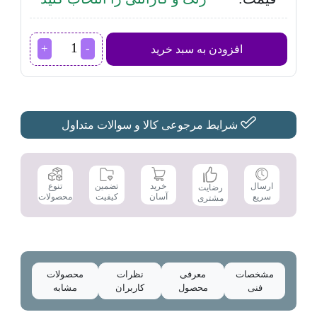
خردکن
افزودن به سبد خرید
باریتون
مدل
BFC-
2500BTX
عدد
شرایط مرجوعی کالا و سوالات متداول
تضمین
ارسال
خرید
تنوع
رضایت
کیفیت
سریع
آسان
محصولات
مشتری
مشخصات
معرفی
نظرات
محصولات
فنی
محصول
کاربران
مشابه