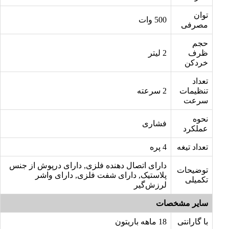
توان
500 وات
مصرفی
حجم
ظرف
2 لیتر
خردکن
تعداد
تنظیمات
2 سرعته
سرعت
نحوه
فشاری
عملکرد
تعداد تیغه
4 پره
دارای اتصال دهنده فلزی, دارای درپوش از جنس
توضیحات
پلاستیک, دارای شفت فلزی, دارای واشر
تکمیلی
لرزش‌گیر
سایر مشخصات
با گارانتی
18 ماهه باریتون