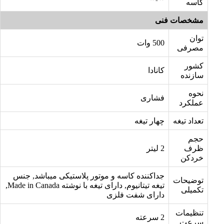
کاسه
مشخصات فنی
توان
500 وات
مصرفی
کشور
کانادا
سازنده
نحوه
فشاری
عملکرد
تعداد تیغه
چهار تیغه
حجم
ظرف
2 لیتر
خردکن
جداکننده کاسه و موتور پلاستیکی میباشد, جنس
توضیحات
تیغه تیتانیوم, دارای تیغه با نوشته Made in Canada,
تکمیلی
دارای شفت فلزی
تنظیمات
2 سرعته
سرعت