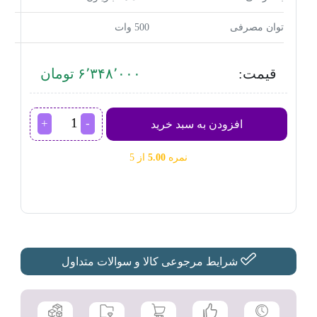
توان مصرفی
500 وات
قیمت:
۶٬۳۴۸٬۰۰۰ تومان
خردکن
افزودن به سبد خرید
باریتون
مدل
نمره
5.00
از 5
BFC-
2501
عدد
شرایط مرجوعی کالا و سوالات متداول