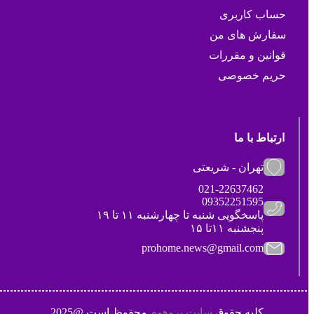
حساب کاربری
سفارش های من
قوانین و مقررات
حریم خصوصی
ارتباط با ما
تهران - شریعتی
021-22637462
09352251595
پاسخگویی شنبه تا چهارشنبه ۱۱ تا ۱۹
پنجشنبه ۱۱تا ۱۵
prohome.news@gmail.com
کلیه حقوق
سایت پروهوم
محفوظ است @2025