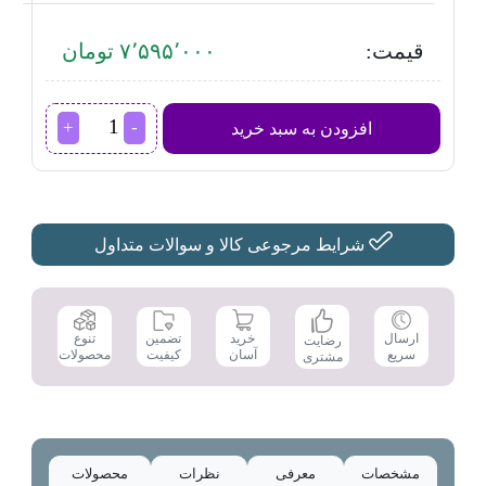
قیمت:
۷٬۵۹۵٬۰۰۰ تومان
خردکن
افزودن به سبد خرید
پارس
خزر
مدل
Omega
عدد
شرایط مرجوعی کالا و سوالات متداول
تضمین
ارسال
خرید
تنوع
رضایت
کیفیت
سریع
آسان
محصولات
مشتری
مشخصات
معرفی
نظرات
محصولات