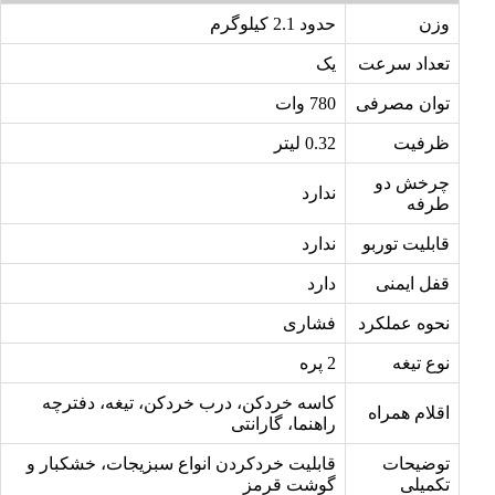
وزن
حدود 2.1 کیلوگرم
تعداد سرعت
یک
توان مصرفی
780 وات
ظرفیت
0.32 لیتر
چرخش دو
ندارد
طرفه
قابلیت توربو
ندارد
قفل ایمنی
دارد
نحوه عملکرد
فشاری
نوع تیغه
2 پره
کاسه خردکن، درب خردکن، تیغه، دفترچه
اقلام همراه
راهنما، گارانتی
توضیحات
قابلیت خردکردن انواع سبزیجات، خشکبار و
تکمیلی
گوشت قرمز