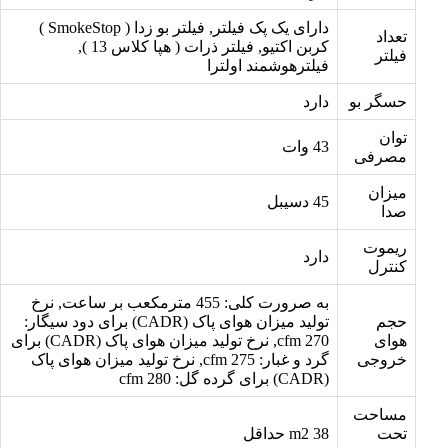
دارای یک پک فیلتر, فیلتر بو زدا ( SmokeStop )
تعداد
کربن اکتیو, فیلتر ذرات ( هپا کلاس 13 ),
فیلتر
فیلترهوشمند اولترا
حسگر بو
دارد
توان
43 وات
مصرفی
میزان
45 دسیبل
صدا
ریموت
دارد
کنترل
به صرورت کلی: 455 مترمکعب بر ساعت, نرخ
حجم
تولید میزان هوای پاک (CADR) برای دود سیگار:
هوای
270 cfm, نرخ تولید میزان هوای پاک (CADR) برای
خروجی
گرد و غبار: 275 cfm, نرخ تولید میزان هوای پاک
(CADR) برای گرده گل: 280 cfm
مساحت
تحت
38 m2 حداقل