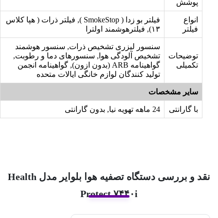
پوشش
انواع
فیلتر بو زدا ( SmokeStop ), فیلتر ذرات ( هپا کلاس
فیلتر
۱۳), فیلترهوشمند اولترا
سنسور لیزری تشخیص ذرات, سنسور هوشمند
توضیحات
تشخیص آلودگی هوا, سنسورهای دما و رطوبت,
تکمیلی
گواهینامه ARB (بدون ازون), گواهینامه انجمن
تولید کنندگان لوازم خانگی ایالات متحده
سایر مشخصات
با گارانتی
24 ماهه تهویه نیا, بدون گارانتی
نقد و بررسی دستگاه تصفیه هوا بلوایر مدل Health
Protect ۷۴۴۰i