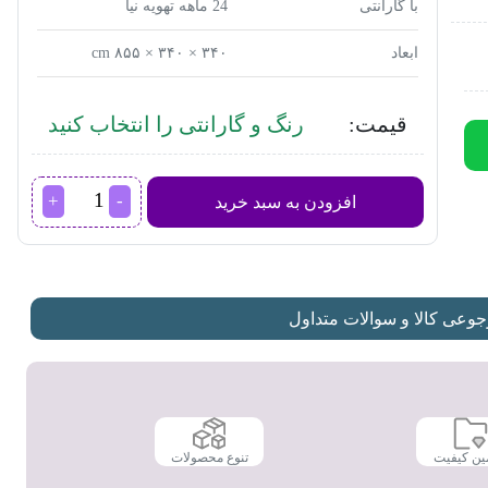
با گارانتی
24 ماهه تهویه نیا
ابعاد
۳۴۰ × ۳۴۰ × ۸۵۵ cm
قیمت:
رنگ و گارانتی را انتخاب کنید
دستگاه
افزودن به سبد خرید
تصفیه
هوا
بلوایر
مدل
Health
Protect
عی کالا و سوالات متداول
7740i
عدد
ین کیفیت
تنوع محصولات