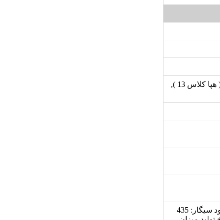
دارای یک پک فیلتر, فیلتر بو زدا ( SmokeStop ) کربن اکتیو, فیلتر ذرات ( هپا کلاس 13 ),
حجم هوادهی : (m3/h) 735, نرخ تولید میزان هوای پاک (CADR) برای دود سیگار: 435
ن هوای پاک (CADR) برای گرد و غبار: 400 cfm, نرخ تولید میزان