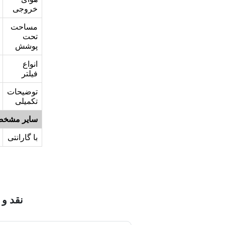
خروجی
مساحت
تحت
پوشش
انواع
فیلتر
توضیحات
تکمیلی
سایر مشخص
با گارانتی
نقد و بر