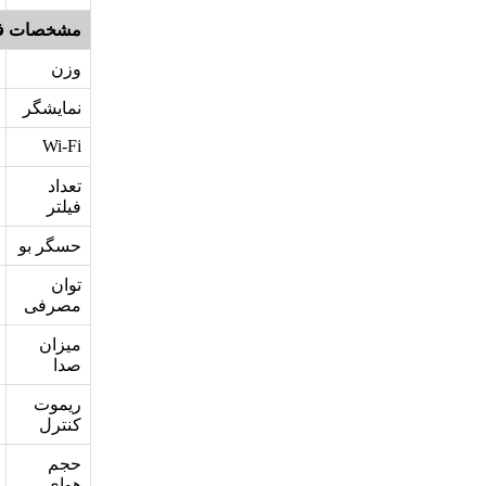
مشخصات ف
وزن
نمایشگر
Wi-Fi
تعداد
فیلتر
حسگر بو
توان
مصرفی
میزان
صدا
ریموت
کنترل
حجم
هوای