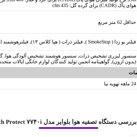
هوای پاک (CADR) برای گرده گل: 435 cfm
حداقل 62 متر مربع
فیلتر بو زدا ( SmokeStop ), فیلتر ذرات ( هپا کلاس ۱۳), فیلترهوشمند اولترا
(بدون ازون), گواهینامه انجمن تولید کنندگان لوازم خانگی ایالات متحده
ات
24 ماهه تهویه نیا
رسی دستگاه تصفیه هوا بلوایر مدل Health Protect ۷۷۴۰i