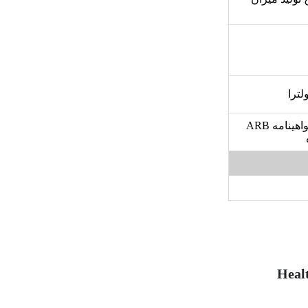
سنسور لیزری تشخیص ذرات, سنسور هوشمند تشخیص آلودگی هوا, گواهینامه ARB