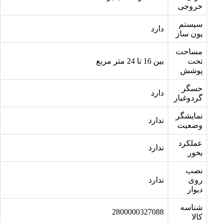
خروجی
سیستم
دارد
یون ساز
مساحت
تحت
بین 16 تا 24 متر مربع
پوشش
حسگر
دارد
گردوغبار
نمایشگر
ندارد
وضعیت
عملکرد
ندارد
بخور
نصب
روی
ندارد
دیوار
شناسه
2800000327088
کالا