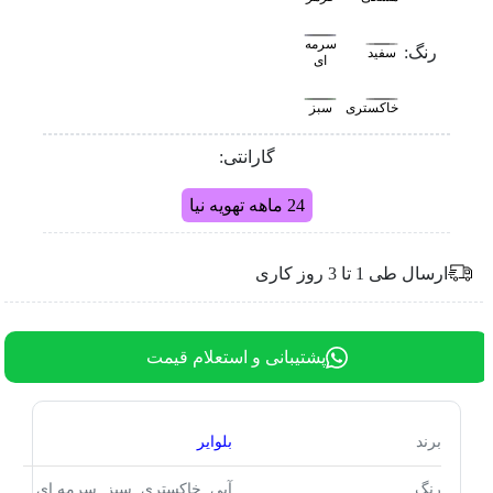
سرمه
رنگ:
سفید
ای
خاکستری
سبز
گارانتی:
24 ماهه تهویه نیا
ارسال طی 1 تا 3 روز کاری
پشتیبانی و استعلام قیمت
برند
بلوایر
رنگ
آبی, خاکستری, سبز, سرمه ای,