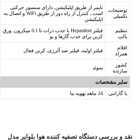
تایمر از طریق اپلیکیشن, دارای سنسور حرکتی
توضیحات
است., کنترل از راه دور از طریق WiFi و اتصال به
تکمیلی
اپلیکیشن
تنظیم
فیلتر Hepasilent با جذب ذرات تا 0.1 میکرون, ورق
پالپ
کربن برای جذب گازها و بو
اقلام
فیلتر اولیه, فیلتر ضد آلرژی, کربن فعال
همراه
کشور
سوئد
سازنده
سایر مشخصات
با گارانتی
24 ماهه تهویه نیا
نقد و بررسی دستگاه تصفیه کننده هوا بلوایر مدل