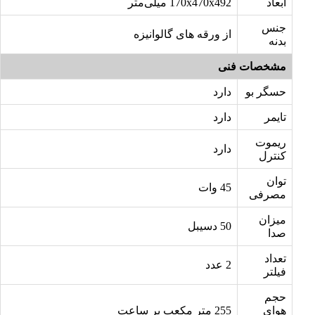
ابعاد
170x470x492 میلی‌متر
جنس
از ورقه های گالوانیزه
بدنه
مشخصات فنی
حسگر بو
دارد
تایمر
دارد
ریموت
دارد
کنترل
توان
45 وات
مصرفی
میزان
50 دسیبل
صدا
تعداد
2 عدد
فیلتر
حجم
هوای
255 متر مکعب بر ساعت