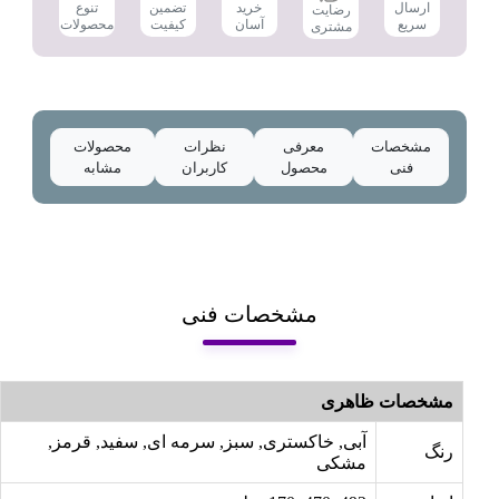
تضمین
ارسال
خرید
تنوع
رضایت
کیفیت
سریع
آسان
محصولات
مشتری
مشخصات
معرفی
نظرات
محصولات
فنی
محصول
کاربران
مشابه
مشخصات فنی
مشخصات ظاهری
آبی, خاکستری, سبز, سرمه ای, سفید, قرمز,
رنگ
مشکی