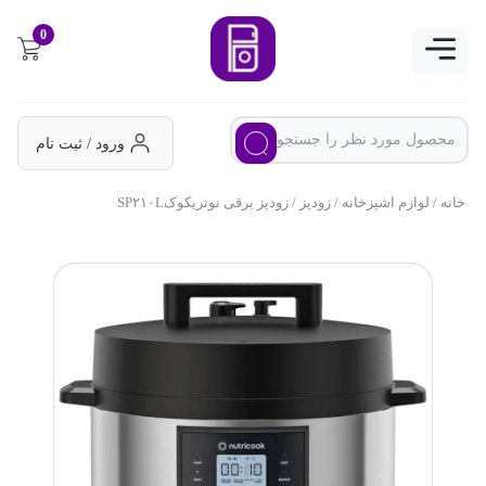
0
ورود / ثبت نام
خانه
/
لوازم اشپزخانه
/
زودپز
/ زودپز برقی نوتریکوکSP۲۱۰L