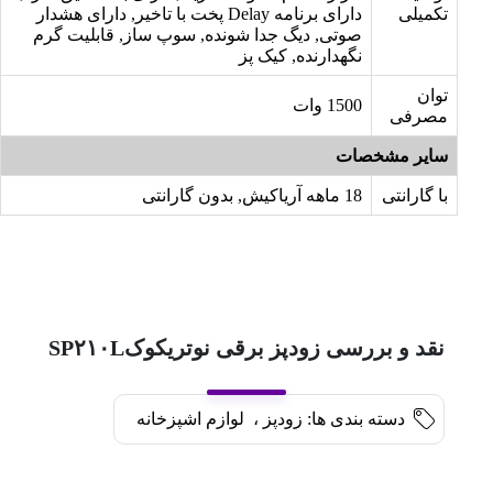
تکمیلی
دارای برنامه Delay پخت با تاخیر, دارای هشدار
صوتی, دیگ جدا شونده, سوپ ساز, قابلیت گرم
نگهدارنده, کیک پز
توان
1500 وات
مصرفی
سایر مشخصات
با گارانتی
18 ماهه آریاکیش, بدون گارانتی
نقد و بررسی زودپز برقی نوتریکوکSP۲۱۰L
دسته بندی ها:
زودپز
،
لوازم اشپزخانه