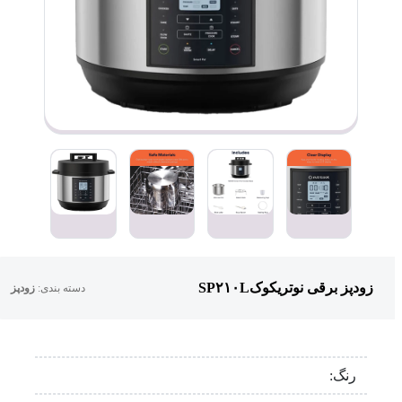
زودپز برقی نوتریکوکSP۲۱۰L
دسته بندی:
زودپز
رنگ: