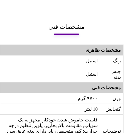
مشخصات فنی
مشخصات ظاهری
رنگ
استیل
جنس
استیل
بدنه
مشخصات فنی
وزن
۹۷۰۰ گرم
گنجایش
10 لیتر
قابلیت خاموش شدن خودکار, مجهز به یک
سوپاپ, مقاومت بالا, بخارپز, پلوپز, تنظیم درجه
توضیحات
حرارت: کم، متوسط، زیاد, دارای بدنه عایق سرد,