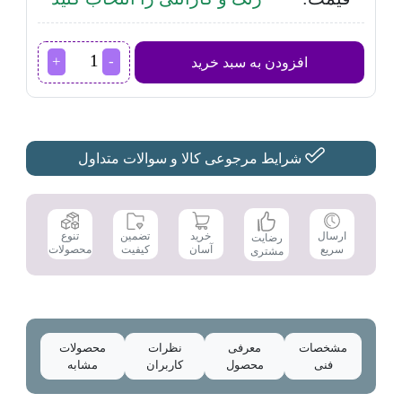
زودپز
افزودن به سبد خرید
برقی
نوتریکوکSP210L
عدد
شرایط مرجوعی کالا و سوالات متداول
تضمین
ارسال
خرید
تنوع
رضایت
کیفیت
سریع
آسان
محصولات
مشتری
مشخصات
معرفی
نظرات
محصولات
فنی
محصول
کاربران
مشابه