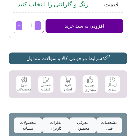
قیمت:
رنگ و گارانتی را انتخاب کنید
ست
افزودن به سبد خرید
اصلاح
فیلیپس
مدل
MG7736/15
عدد
شرایط مرجوعی کالا و سوالات متداول
تضمین
ارسال
خرید
تنوع
رضایت
کیفیت
سریع
آسان
محصولات
مشتری
مشخصات
معرفی
نظرات
محصولات
فنی
محصول
کاربران
مشابه