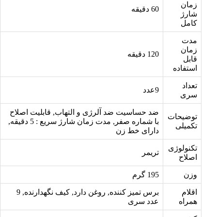
زمان
60 دقیقه
شارژ
کامل
مدت
زمان
120 دقیقه
قابل
استفاده
تعداد
9عدد
سری
ضد حساسیت ضد آلرژی و التهاب, قابلیت اصلاح
توضیحات
با شماره صفر, مدت زمان شارژ سریع : 5 دقیقه,
تکمیلی
دارای خط زن
تکنولوژی
تریمر
اصلاح
وزن
195 گرم
اقلام
برس تمیز کننده, روغن دارد, کیف نگهدارنده, 9
همراه
عدد سری