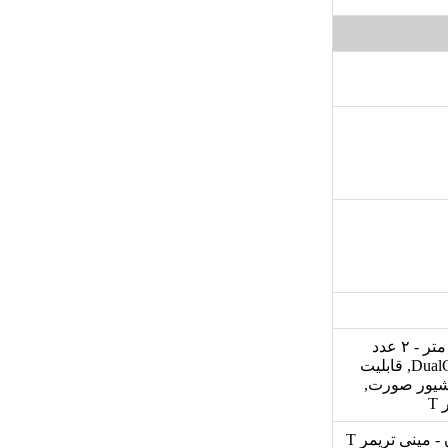
۲ عدد شانه تریمر ۱-۲ میلی متر - ۳ عدد شانه برای سر ۹-۱۲-۱۶ میلی متر - ۲ عدد
شانه برای بدن ۳-۵ میلی متر, دارای تیغه برای اصلاح ریش, فناوری DualCut, قابلیت
شیور صورت,
T
دارای 23 سری مختلف برای سر،صورت، و بدن, قطعه کوتاه کننده بدن - مینی تریمر T