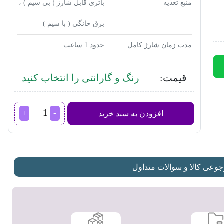
منبع تغذیه
باتری قابل شارژ ( بی سیم ) ،
برق خانگی ( با سیم )
مدت زمان شارژ کامل
حدود 1 ساعت
قیمت:
رنگ و گارانتی را انتخاب کنید
ست
افزودن به سبد خرید
ماشین
اصلاح
موی
صورت
و
عی کالا و سوالات متداول
بدن
فیلیپس
مدل
MG7770
عدد