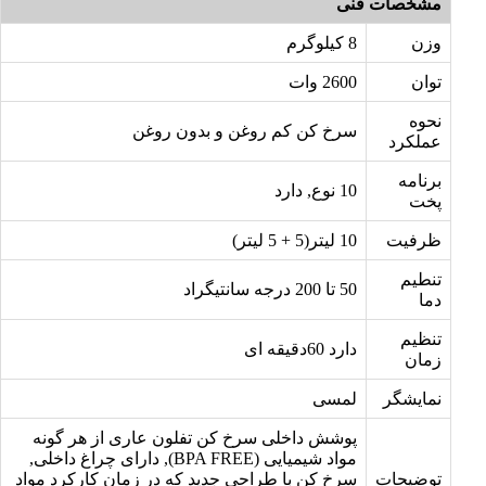
مشخصات فنی
وزن
8 کیلوگرم
توان
2600 وات
نحوه
سرخ کن کم روغن و بدون روغن
عملکرد
برنامه
10 نوع, دارد
پخت
ظرفیت
10 لیتر(5 + 5 لیتر)
تنطیم
50 تا 200 درجه سانتیگراد
دما
تنظیم
دارد 60دقیقه ای
زمان
نمایشگر
لمسی
پوشش داخلی سرخ کن تفلون عاری از هر گونه
مواد شیمیایی (BPA FREE), دارای چراغ داخلی,
توضیحات
سرخ کن با طراحی جدید که در زمان کارکرد مواد