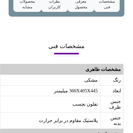
مشخصات
معرفی
نظرات
محصولات
فنی
محصول
کاربران
مشابه
مشخصات فنی
مشخصات ظاهری
رنگ
مشکی
ابعاد
360X405X445 میلیمتر
جنس
تفلون نچسب
ظرف
جنس
پلاستیک مقاوم در برابر حرارت
بدنه