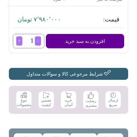
قیمت:
۷٬۹۸۰٬۰۰۰ تومان
سرخ
افزودن به سبد خرید
کن
بدون
روغن
فیلیپس
مدل
NA120/00
شرایط مرجوعی کالا و سوالات متداول
عدد
تضمین
ارسال
خرید
تنوع
رضایت
کیفیت
سریع
آسان
محصولات
مشتری