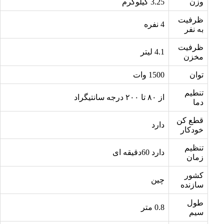
وزن
3.25 کیلوگرم
ظرفیت
4 نفره
به نفر
ظرفیت
4.1 لیتر
مخزن
توان
1500 وات
تنطیم
از ۸۰ تا ۲۰۰ درجه سانتیگراد
دما
قطع کن
دارد
خودکار
تنظیم
دارد 60دقیقه ای
زمان
کشور
چین
سازنده
طول
0.8 متر
سیم