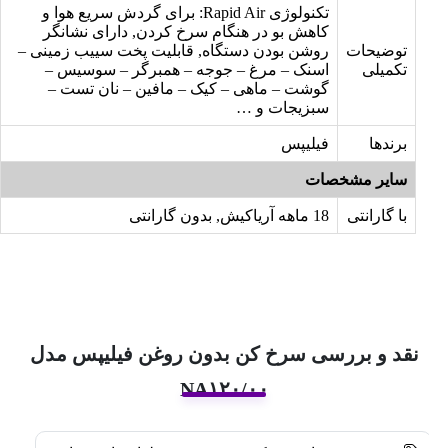
تکنولوژی Rapid Air: برای گردش سریع هوا و
کاهش بو در هنگام سرخ کردن, دارای نشانگر
توضیحات
روشن بودن دستگاه, قابلیت پخت سییب زمینی –
تکمیلی
اسنک – مرغ – جوجه – همبرگر – سوسیس –
گوشت – ماهی – کیک – مافین – نان تست –
سبزیجات و …
برندها
فیلیپس
سایر مشخصات
با گارانتی
18 ماهه آریاکیش, بدون گارانتی
نقد و بررسی سرخ کن بدون روغن فیلیپس مدل
NA۱۲۰/۰۰