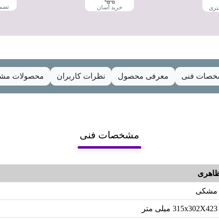
تضم
خرید آسان
تری
صات فنی
معرفی محصول
نظرات کاربران
محصولات مشا
مشخصات فنی
اهری
مشکی
315x302X423 میلی متر