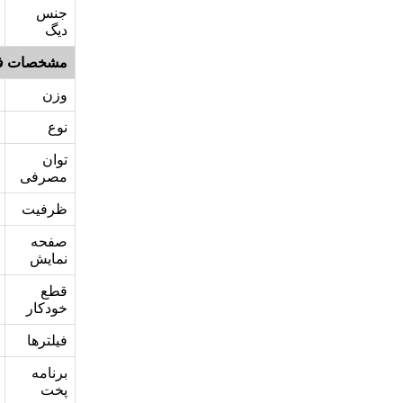
جنس
دیگ
مشخصات ف
وزن
نوع
توان
مصرفی
ظرفیت
صفحه
نمایش
قطع
خودکار
فیلترها
برنامه
پخت