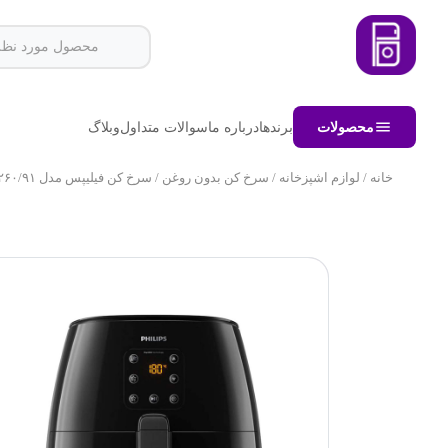
محصولات
برندها
درباره ما
سوالات متداول
وبلاگ
خانه
/
لوازم اشپزخانه
/
سرخ کن بدون روغن
/ سرخ کن فیلیپس مدل HD۹۲۶۰/۹۱