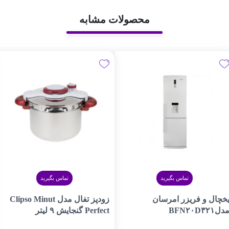
محصولات مشابه
تماس بگیرید
تماس بگیرید
خچال و فریزر امرسان
زودپز تفال مدل Clipso Minut
دلBFN۲۰D۳۲۱
Perfect گنجایش ۹ لیتر