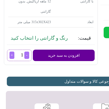
با گارانتی
12 ماهه آریاکیش, بدون
گارانتی
ابعاد
315x302X423 میلی متر
قیمت:
رنگ و گارانتی را انتخاب کنید
سرخ
افزودن به سبد خرید
کن
فیلیپس
مدل
HD9260/91
عدد
عی کالا و سوالات متداول