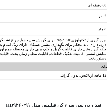
60 دقیقه ای
5 نفر
8 متر
بهره گیری از تکنولوژی Rapid Air برای گردش سریع هوا, چرا
دارد, دارای پایه محکم برای نگهداری بیشتر دستگاه, دارای زنگ اتمام 
چکه گیر روغن, دارای قابلیت گریل و کیک پزی, دارای محفظه جمع آ
نمایش لمسی, قابلیت تفکیک قطعات, قابلیت تنظیم زمان پخت, قابلی
دستور پخت
ات
12 ماهه آریاکیش, بدون گارانتی
نقد و بررسی سرخ کن فیلیپس مدل HD۹۲۶۰/۹۱