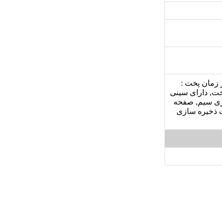
غ نشانگر زمان پخت :
پخت, دارای سینی
وری سیم, صفحه
ت ذخیره سازی