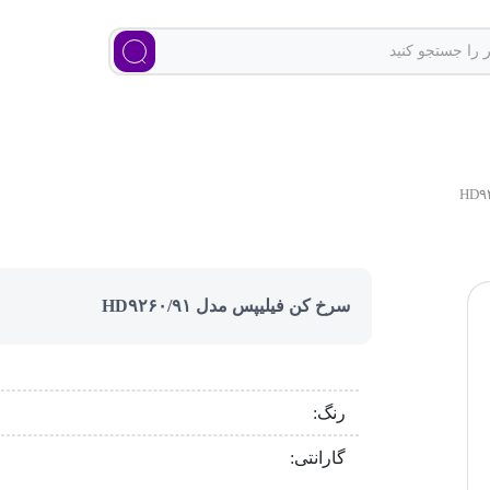
سرخ کن فیلیپس مدل HD۹۲۶۰/۹۱
رنگ:
گارانتی: