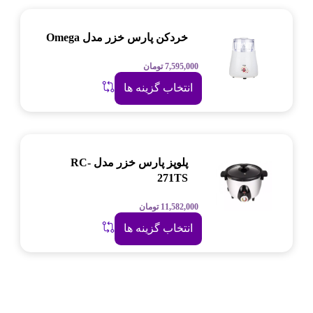
خردکن پارس خزر مدل Omega
7,595,000
تومان
انتخاب گزینه ها
پلوپز پارس خزر مدل RC-
271TS
11,582,000
تومان
انتخاب گزینه ها