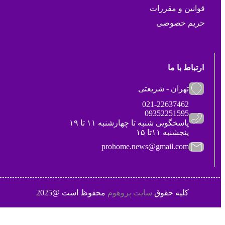
قوانین و مقررات
حریم خصوصی
ارتباط با ما
تهران - شریعتی
021-22637462
09352251595
پاسخگویی شنبه تا چهارشنبه ۱۱ تا ۱۹
پنجشنبه ۱۱تا ۱۵
prohome.news@gmail.com
کلیه حقوق
سایت پروهوم
محفوظ است @2025