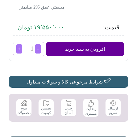
میلیمتر, عمق 295 میلیمتر
قیمت:
۱۹٬۵۵۰٬۰۰۰ تومان
سرخ
افزودن به سبد خرید
کن
فیلیپس
مدل
HD9280
عدد
شرایط مرجوعی کالا و سوالات متداول
تضمین
ارسال
خرید
تنوع
رضایت
کیفیت
سریع
آسان
محصولات
مشتری