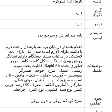
کاسه
تازه) : 1.2 کیلوگرم
گرم
دارد
نگهدار
تایمر
دارد
سیستم
پایه ضد لغزش و سرخوردن
ایمنی
اعلام هشدار در پایان برنامه, بازشدن راحت درب
با دکمه, دارای آلارم آماده شدن غذا, دارای پایه
لاستیکی برای ثبات بیشتر دستگاه, دارای نشانگر
روشن بودن دستگاه, شکل کاسه: کاسه مربع,
توضیحات
فناوری پخت: Rapid Air, قابلیت پخت سییب
تکمیلی
زمینی – اسنک – مرغ – جوجه – همبرگر –
سوسیس – گوشت – ماهی – کیک – مافین – نان
تست – سبزیجات و …, کنترل صوتی فعال،
سازگار با آمازون الکسا, مصرف 90 درصد چربی
کمتر, نوع سبد: کشویی, نوع کنترل: چرخشی
نحوه
سرخ کن کم روغن و بدون روغن
عملکرد