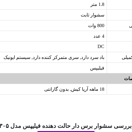
1.8 متر
سشوار ثابت
ی
800 وات
4 عدد
DC
میلی
باد سرد دارد, سری متمرکز کننده دارد, سیستم ایونیک
فیلیپس
ات
18 ماهه آریا کیش, بدون گارانتی
بررسی سشوار برس دار حالت دهنده فیلیپس مدل BHA۳۰۵