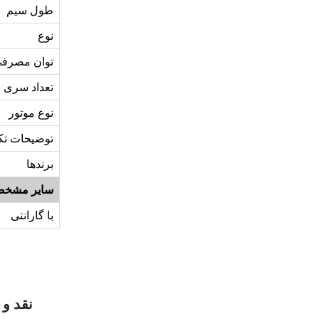
طول سیم
نوع
توان مصرف
تعداد سری
نوع موتور
توضیحات تک
برندها
سایر مشخص
با گارانتی
نقد و 