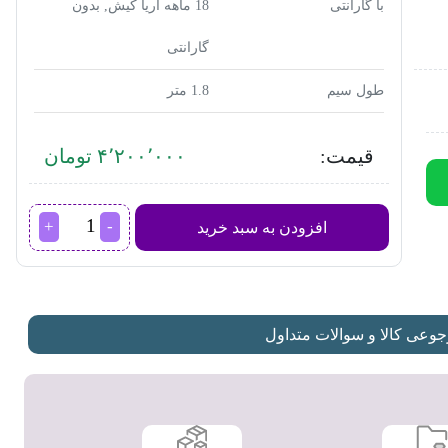
با گارانتی
18 ماهه آریا کیش, بدون
گارانتی
طول سیم
1.8 متر
قیمت:
۴٬۲۰۰٬۰۰۰ تومان
سشوار
افزودن به سبد خرید
برس
دار
حالت
دهنده
فیلیپس
عی کالا و سوالات متداول
مدل
BHA305
عدد