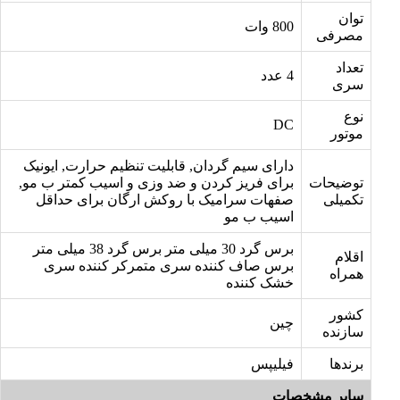
توان
800 وات
مصرفی
تعداد
4 عدد
سری
نوع
DC
موتور
دارای سیم گردان, قابلیت تنظیم حرارت, ایونیک
توضیحات
برای فریز کردن و ضد وزی و اسیب کمتر ب مو,
تکمیلی
صفهات سرامیک با روکش ارگان برای حداقل
اسیب ب مو
برس گرد 30 میلی متر برس گرد 38 میلی متر
اقلام
برس صاف کننده سری متمرکر کننده سری
همراه
خشک کننده
کشور
چین
سازنده
برندها
فیلیپس
سایر مشخصات