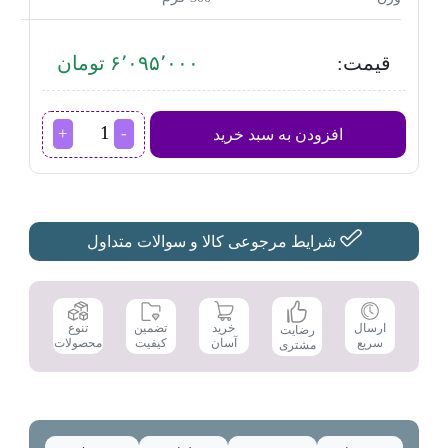
قیمت:
۶٬۰۹۵٬۰۰۰ تومان
سشوار
افزودن به سبد خرید
برس
دار
حالت
دهنده
فیلیپس
مدل
شرایط مرجوعی کالا و سوالات متداول
BHA310
عدد
تضمین
ارسال
خرید
تنوع
رضایت
کیفیت
سریع
آسان
محصولات
مشتری