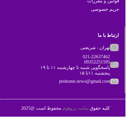
قوانین و مقررات
حریم خصوصی
ارتباط با ما
تهران - شریعتی
021-22637462
09352251595
پاسخگویی شنبه تا چهارشنبه ۱۱ تا ۱۹
پنجشنبه ۱۱تا ۱۵
prohome.news@gmail.com
کلیه حقوق
سایت پروهوم
محفوظ است @2025