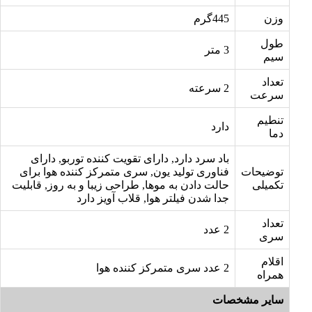
وزن
445گرم
طول
3 متر
سیم
تعداد
2 سرعته
سرعت
تنطیم
دارد
دما
باد سرد دارد, دارای تقویت کننده توربو, دارای
توضیحات
فناوری تولید یون, سری متمرکز کننده هوا برای
تکمیلی
حالت دادن به موها, طراحی زیبا و به روز, قابلیت
جدا شدن فیلتر هوا, قلاب آویز دارد
تعداد
2 عدد
سری
اقلام
2 عدد سری متمرکز کننده هوا
همراه
سایر مشخصات