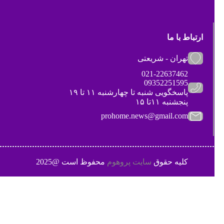
ارتباط با ما
تهران - شریعتی
021-22637462
09352251595
پاسخگویی شنبه تا چهارشنبه ۱۱ تا ۱۹
پنجشنبه ۱۱تا ۱۵
prohome.news@gmail.com
کلیه حقوق
سایت پروهوم
محفوظ است @2025