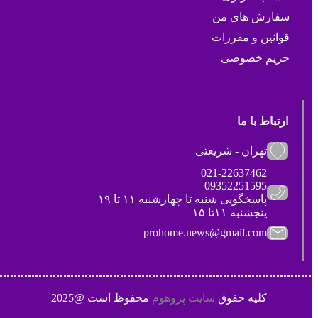
سفارش های من
قوانین و مقررات
حریم خصوصی
ارتباط با ما
تهران - شریعتی
021-22637462
09352251595
پاسخگویی شنبه تا چهارشنبه ۱۱ تا ۱۹
پنجشنبه ۱۱تا ۱۵
prohome.news@gmail.com
کلیه حقوق
سایت پروهوم
محفوظ است @2025