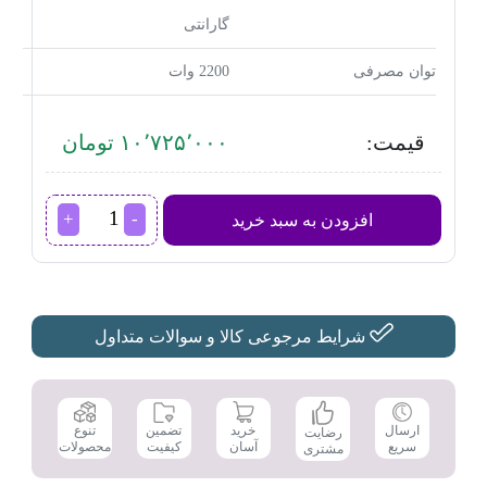
گارانتی
توان مصرفی
2200 وات
قیمت:
۱۰٬۷۲۵٬۰۰۰ تومان
سشوار
افزودن به سبد خرید
فیلیپس
مدل
BHD274
عدد
شرایط مرجوعی کالا و سوالات متداول
تضمین
ارسال
خرید
تنوع
رضایت
کیفیت
سریع
آسان
محصولات
مشتری