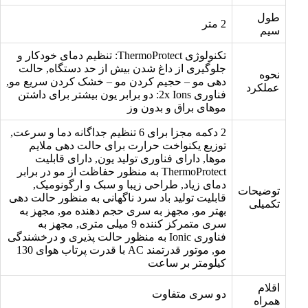
طول
2 متر
سیم
تکنولوژی ThermoProtect: تنظیم دمای خودکار و
جلوگیری از داغ شدن بیش از حد دستگاه, حالت
نحوه
دهی مو – حجیم کردن مو – خشک کردن سریع مو,
عملکرد
فناوری 2x Ions: دو برابر یون بیشتر برای داشتن
موهای براق و بدون وز
2 دکمه مجزا برای 6 تنظیم جداگانه دما و سرعت,
توزیع یکنواخت حرارت برای حالت دهی ملایم
موها, دارای فناوری تولید یون, دارای قابلیت
ThermoProtect به منظور حفاظت از مو در برابر
دمای زیاد, طراحی زیبا و سبک و ارگونومیک,
توضیحات
قابلیت تولید باد سرد ناگهانی به منظور حالت دهی
تکمیلی
بهتر مو, مجهز به سری حجم دهنده مو, مجهز به
سری متمرکز کننده 9 میلی متری, مجهز به
فناوری Ionic به منظور حالت پذیری و درخشندگی
مو, موتور قدرتمند AC با قدرت پرتاب هوای 130
کیلومتر بر ساعت
اقلام
دو سری متفاوت
همراه