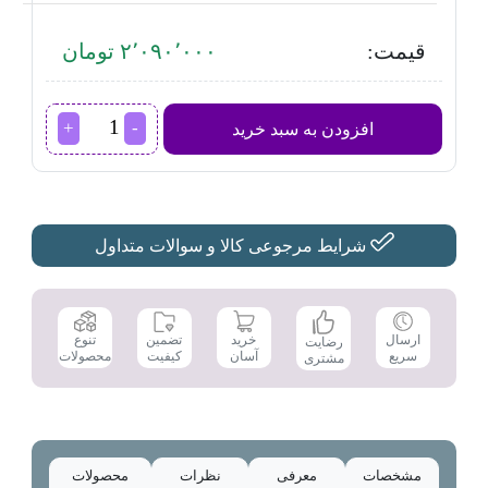
قیمت:
۲٬۰۹۰٬۰۰۰ تومان
سشوار
افزودن به سبد خرید
فیلیپس
مدل
BHD302
عدد
شرایط مرجوعی کالا و سوالات متداول
تضمین
ارسال
خرید
تنوع
رضایت
کیفیت
سریع
آسان
محصولات
مشتری
مشخصات
معرفی
نظرات
محصولات