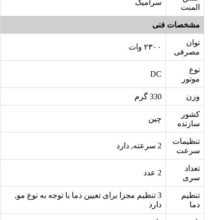
سرامیک
المنت
مشخصات فنی
توان
۲۳۰۰ وات
مصرفی
نوع
DC
موتور
وزن
330 گرم
کشور
چین
سازنده
تنظیمات
2 سرعته, دارد
سرعت
تعداد
2 عدد
سری
تنطیم
3 تنظیم مجزا برای تعیین دما با توجه به نوع مو,
دما
دارد