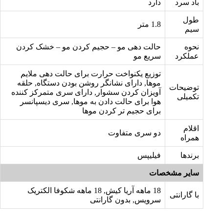
باد سرد
دارد
طول
1.8 متر
سیم
نحوه
حالت دهی مو – حجیم کردن مو – خشک کردن
عملکرد
سریع مو
توزیع یکنواخت حرارت برای حالت دهی ملایم
موها, دارای نشانگر روشن بودن دستگاه, حلقه
توضیحات
آویزان کردن سشوار, دارای سری متمرکز کننده
تکمیلی
هوا برای حالت دادن به موها, سری دیسپانسر
برای حجیم تر کردن موها
اقلام
دو سری متفاوت
همراه
برندها
فیلیپس
سایر مشخصات
18 ماهه آریا کیش, 18 ماهه شکوفا الکتریک
با گارانتی
سرویس, بدون گارانتی