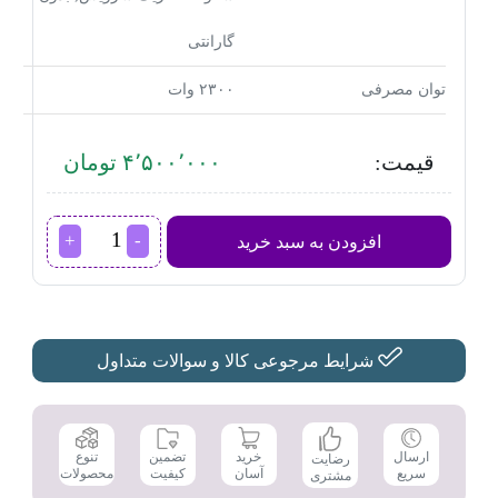
گارانتی
توان مصرفی
۲۳۰۰ وات
قیمت:
۴٬۵۰۰٬۰۰۰ تومان
سشوار
افزودن به سبد خرید
فیلیپس
مدل
BHD510
عدد
شرایط مرجوعی کالا و سوالات متداول
تضمین
ارسال
خرید
تنوع
رضایت
کیفیت
سریع
آسان
محصولات
مشتری