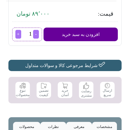
قیمت:
۸۹٬۰۰۰ تومان
سیر
افزودن به سبد خرید
له
کن
تفال
مدل
TE03
عدد
شرایط مرجوعی کالا و سوالات متداول
تضمین
ارسال
خرید
تنوع
رضایت
کیفیت
سریع
آسان
محصولات
مشتری
مشخصات
معرفی
نظرات
محصولات