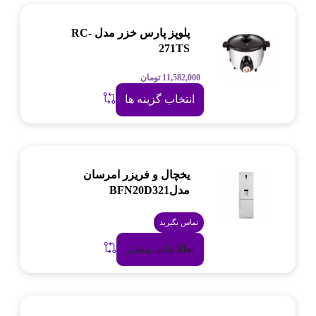
پلوپز پارس خزر مدل RC-
271TS
11,582,000
تومان
انتخاب گزینه ها
یخچال و فریزر امرسان
مدلBFN20D321
تماس بگیرید
اطلاعات بیشتر