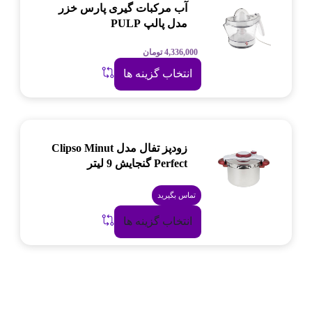
آب مرکبات گیری پارس خزر
مدل پالپ PULP
4,336,000
تومان
انتخاب گزینه ها
زودپز تفال مدل Clipso Minut
Perfect گنجایش 9 لیتر
تماس بگیرید
انتخاب گزینه ها