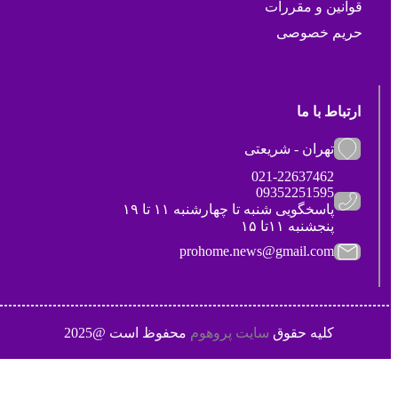
قوانین و مقررات
حریم خصوصی
ارتباط با ما
تهران - شریعتی
021-22637462
09352251595
پاسخگویی شنبه تا چهارشنبه ۱۱ تا ۱۹
پنجشنبه ۱۱تا ۱۵
prohome.news@gmail.com
کلیه حقوق
سایت پروهوم
محفوظ است @2025