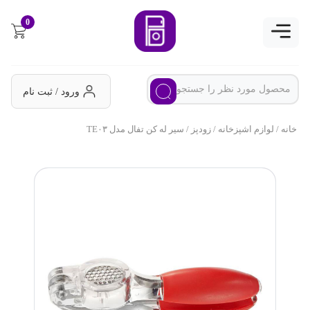
0
ورود / ثبت نام
خانه
/
لوازم اشپزخانه
/
زودپز
/ سیر له کن تفال مدل TE۰۳