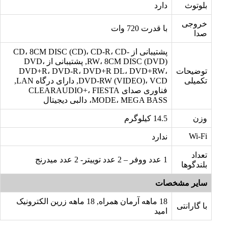
بلوتوث
دارد
خروجی
با قدرت 720 وات
صدا
پشتیبانی از CD، 8CM DISC (CD)، CD-R، CD-
RW، 8CM DISC (DVD), پشتیبانی از DVD،
توضیحات
DVD+R، DVD-R، DVD+R DL، DVD+RW،
تکمیلی
DVD-RW (VIDEO)، VCD, دارای درگاه LAN,
فناوری صدای CLEARAUDIO+، FIESTA
MODE، MEGA BASS، دالبی دیجیتال
وزن
14.5 کیلوگرم
Wi-Fi
ندارد
تعداد
1 عدد ووفر – 2 عدد توییتر- 2 عدد میدرنج
بلندگوها
سایر مشخصات
18 ماهه آرمان همراه, 18 ماهه زرین الکترونیک
با گارانتی
امید