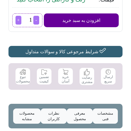
سیستم
افزودن به سبد خرید
صوتی
سونی
مدل
V43
عدد
شرایط مرجوعی کالا و سوالات متداول
تضمین
ارسال
خرید
تنوع
رضایت
کیفیت
سریع
آسان
محصولات
مشتری
مشخصات
معرفی
نظرات
محصولات
فنی
محصول
کاربران
مشابه