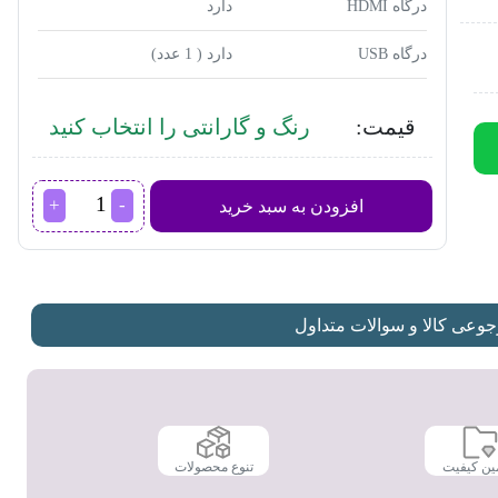
درگاه HDMI
دارد
درگاه USB
دارد ( 1 عدد)
قیمت:
رنگ و گارانتی را انتخاب کنید
سیستم
افزودن به سبد خرید
صوتی
سونی
مدل
V83
عدد
عی کالا و سوالات متداول
ین کیفیت
تنوع محصولات