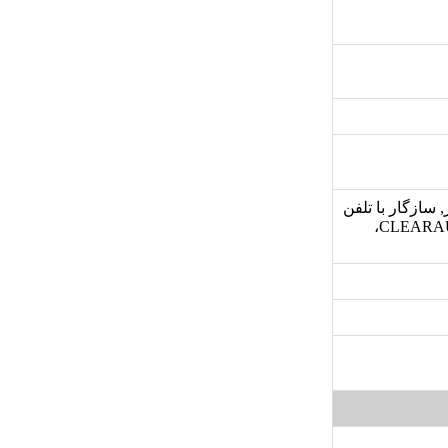
درگاه LAN, دارای رقص نور, سازگار با تلفن
های هوشمند, فناوری صدای CLEARAUDIO+، FIESTA MODE، MEGA BASS،