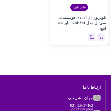
تماس بگیرید
تلویزیون ال ای دی هوشمند تی
سی ال مدل ۵۵P۸M سایز ۵۵
اینچ
ارتباط با ما
تهران - شریعتی
021-22637462
09352251595