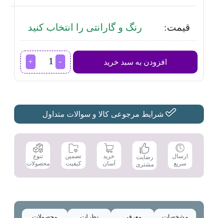
قیمت:
رنگ و گارانتی را انتخاب کنید
عصاره
افزودن به سبد خرید
گیر
بوش
مدل
MESM731M
عدد
شرایط مرجوعی کالا و سوالات متداول
تضمین
ارسال
خرید
تنوع
رضایت
کیفیت
سریع
آسان
محصولات
مشتری
مشخصات
معرفی
نظرات
محصولات