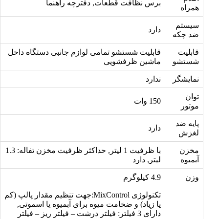
برس نظافت قطعات, دفترچه راهنما
همراه
سیستم
دارد
ضد چکه
قابلیت
قابلیت شستشو تمامی لوازم جانبی دستگاه داخل
شستشو
ماشین ظرفشویی
نمایشگر
ندارد
توان
150 وات
موتور
پایه ضد
دارد
لغزش
مخزن
با ظرفیت 1 لیتر, حداکثر ظرفیت مخزن تفاله: 1.3
آبمیوه
لیتر, دارد
وزن
4.9 کیلوگرم
تکنولوژی MixControl:جهت تنظیم مقدار پالپ (کم
یا زیاد) و ضخامت میوه برای آبمیوه یا اسموتی,
دارای 3 فیلتر: فیلتر درشت – فیلتر ریز – فیلتر