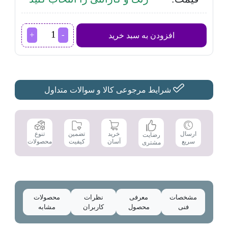
غذاساز
افزودن به سبد خرید
بوش
مدل
MC812S844
عدد
شرایط مرجوعی کالا و سوالات متداول
تضمین
ارسال
خرید
تنوع
رضایت
کیفیت
سریع
آسان
محصولات
مشتری
مشخصات
معرفی
نظرات
محصولات
فنی
محصول
کاربران
مشابه