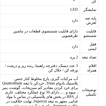
کن
LED
نمایشگر
پایه ضد
دارد
لغزش
قابلیت
دارای قابلیت شستشوی قطعات در ماشین
شستشو
ظرفشویی
قفل
دارد
ایمنی
تعداد تیغه
2 پره
اقلام
3 عدد دیسک, دفترچه راهنما, رنده ریز و درشت /
همراه
ورقه کن / خلال کن
آب مرکبات گیری, پارچ مخلوط کناز جنس
پلاستیک بادوام Tritan, خردکن با تیغه QuattroBlade
برای خرد کردن مقادیر کم سبزیجات، گوشت، پنیر
توضیحات
، میوه و …, دارای 50 نوع عملکرد مختلف, عاری
تکمیلی
از BPA در بخش های پلاستیکی در تماس با مواد
غذایی, مجهز به تیغه Supercut, نهایت خلاقیت در
چاقوی Supercut برای خرد کردن بدون نقص