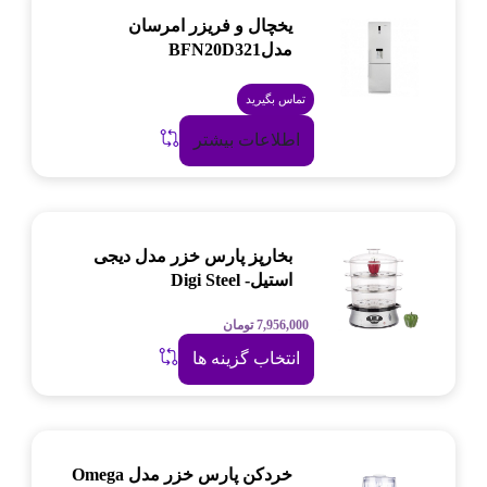
یخچال و فریزر امرسان
مدلBFN20D321
تماس بگیرید
اطلاعات بیشتر
بخارپز پارس خزر مدل دیجی
استیل- Digi Steel
7,956,000
تومان
انتخاب گزینه ها
خردکن پارس خزر مدل Omega