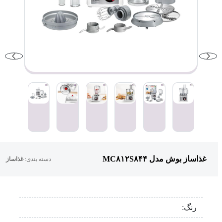
غذاساز بوش مدل MC۸۱۲S۸۴۴
دسته بندی:
غذاساز
رنگ: