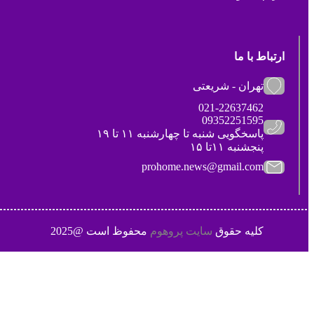
ارتباط با ما
تهران - شریعتی
021-22637462
09352251595
پاسخگویی شنبه تا چهارشنبه ۱۱ تا ۱۹
پنجشنبه ۱۱تا ۱۵
prohome.news@gmail.com
کلیه حقوق
سایت پروهوم
محفوظ است @2025