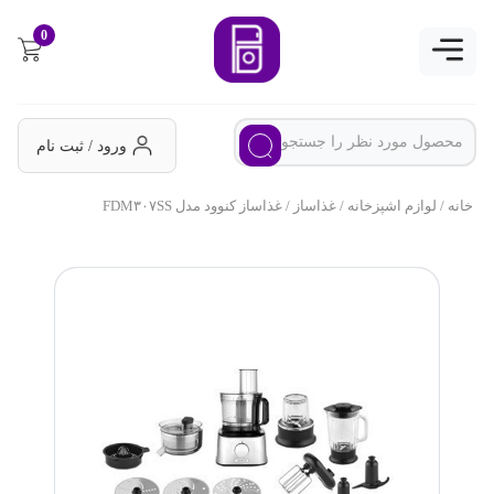
0
ورود / ثبت نام
خانه
/
لوازم اشپزخانه
/
غذاساز
/ غذاساز کنوود مدل FDM۳۰۷SS