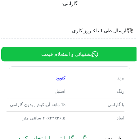
گارانتی:
ارسال طی 1 تا 3 روز کاری
پشتیبانی و استعلام قیمت
برند
کنوود
رنگ
استیل
با گارانتی
18 ماهه آریاکیش, بدون گارانتی
ابعاد
۲۰x۲۳x۳۶.۵ سانتی متر
قیمت:
رنگ و گارانتی را انتخاب کنید