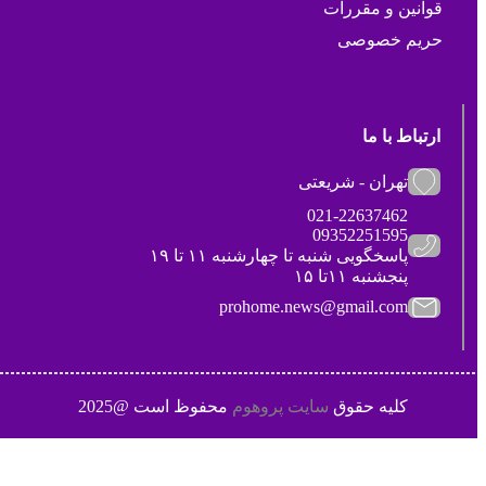
قوانین و مقررات
حریم خصوصی
ارتباط با ما
تهران - شریعتی
021-22637462
09352251595
پاسخگویی شنبه تا چهارشنبه ۱۱ تا ۱۹
پنجشنبه ۱۱تا ۱۵
prohome.news@gmail.com
کلیه حقوق
سایت پروهوم
محفوظ است @2025