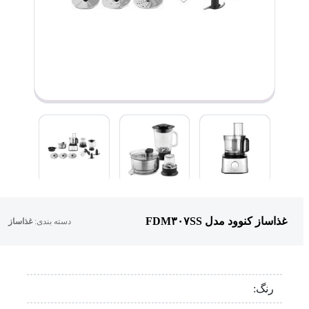
غذاساز کنوود مدل FDM۳۰۷SS
دسته بندی:
غذاساز
رنگ: