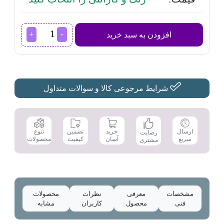
غذاساز
افزودن به سبد خرید
کنوود
مدل
FDM307SS
عدد
شرایط مرجوعی کالا و سوالات متداول
تضمین
ارسال
خرید
تنوع
رضایت
کیفیت
سریع
آسان
محصولات
مشتری
مشخصات
معرفی
نظرات
محصولات
فنی
محصول
کاربران
مشابه