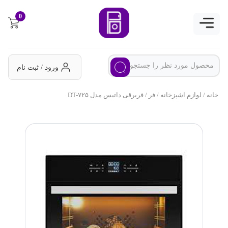
0
ورود / ثبت نام
خانه
/
لوازم اشپزخانه
/
فر
/ فربرقی داتیس مدل DT-۷۲۵