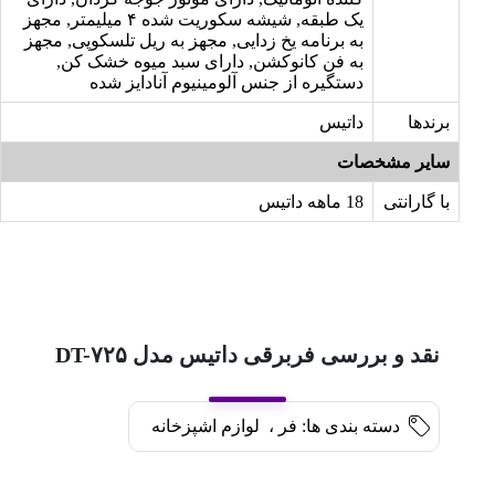
یک طبقه, شیشه سکوریت شده ۴ میلیمتر, مجهز
به برنامه یخ زدایی, مجهز به ریل تلسکوپی, مجهز
به فن کانوکشن, دارای سبد میوه خشک کن,
دستگیره از جنس آلومینیوم آنادایز شده
برندها
داتیس
سایر مشخصات
با گارانتی
18 ماهه داتیس
نقد و بررسی فربرقی داتیس مدل DT-۷۲۵
دسته بندی ها:
فر
،
لوازم اشپزخانه