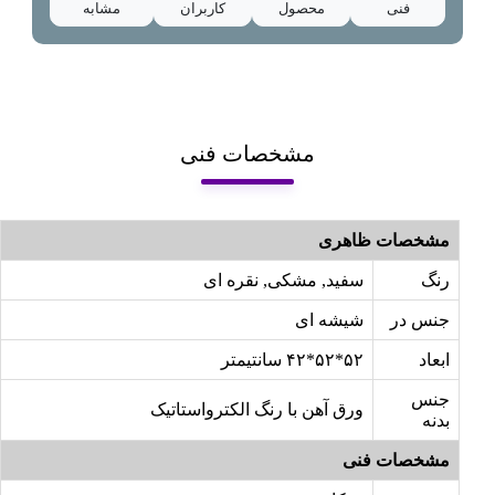
فنی
محصول
کاربران
مشابه
مشخصات فنی
مشخصات ظاهری
رنگ
سفید, مشکی, نقره ای
جنس در
شیشه ای
ابعاد
۵۲*۵۲*۴۲ سانتیمتر
جنس
ورق آهن با رنگ الکترواستاتیک
بدنه
مشخصات فنی