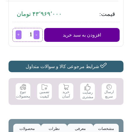
قیمت:
۴۳٬۹۶۹٬۰۰۰ تومان
فربرقی
افزودن به سبد خرید
داتیس
مدل
DT-
725
عدد
شرایط مرجوعی کالا و سوالات متداول
تضمین
ارسال
خرید
تنوع
رضایت
کیفیت
سریع
آسان
محصولات
مشتری
مشخصات
معرفی
نظرات
محصولات