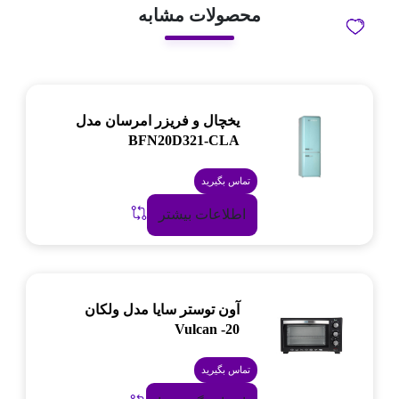
محصولات مشابه
یخچال و فریزر امرسان مدل
BFN20D321-CLA
تماس بگیرید
اطلاعات بیشتر
آون توستر سایا مدل ولکان
Vulcan -20
تماس بگیرید