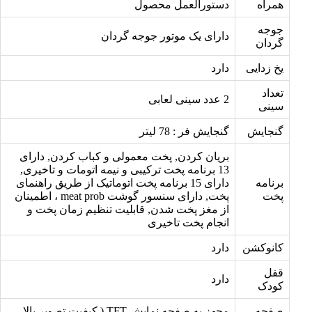
همراه
دستورالعمل محصول
جوجه
دارای یک موتور جوجه گردان
گردان
یخ زدایی
دارد
تعداد
2 عدد سینی لعابی
سینی
گنجایش
گنجایش فر : 78 لیتر
بریان کردن, پخت معمولی و کباب کردن, دارای
13 برنامه پخت ترکیبی و نیمه اتومات و تاخیری,
برنامه
دارای 15 برنامه پخت اتوماتیک از طریق راهنمای
پخت
پخت, دارای سنسور گوشت meat prob ، اطمینان
از مغز پخت شدن, قابلیت تنظیم زمان پخت و
انجام پخت تاخیری
کانوکشن
دارد
قفل
دارد
کودک
صفحه
مجهز به صفحه نمایش TFT ( کیفیت تصویر بالا،