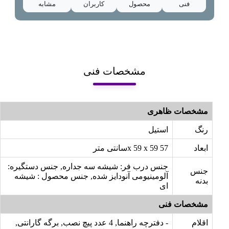
فنی
محصول
کاربران
مشابه
مشخصات فنی
مشخصات ظاهری
رنگ
استیل
ابعاد
57 x 59 x 59سانتی متر
جنس درب فر: شیشه سه جداره, جنس دستگیره:
جنس
آلومینیومی آنودایز شده, جنس محصول : شیشه
بدنه
ای
مشخصات فنی
اقلام
- دفترچه راهنما, 4 عدد پیچ نصب, برگه گارانتی,