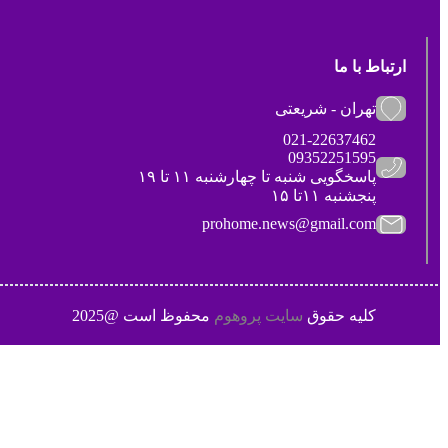
ارتباط با ما
تهران - شریعتی
021-22637462
09352251595
پاسخگویی شنبه تا چهارشنبه ۱۱ تا ۱۹
پنجشنبه ۱۱تا ۱۵
prohome.news@gmail.com
کلیه حقوق
سایت پروهوم
محفوظ است @2025