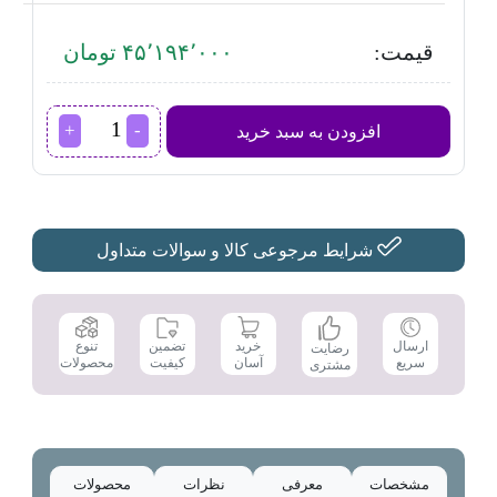
قیمت:
۴۵٬۱۹۴٬۰۰۰ تومان
فر
افزودن به سبد خرید
برقی
داتیس
مدل
DF-
695
عدد
شرایط مرجوعی کالا و سوالات متداول
تضمین
ارسال
خرید
تنوع
رضایت
کیفیت
سریع
آسان
محصولات
مشتری
مشخصات
معرفی
نظرات
محصولات