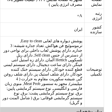
نمایش
مصرف انرژی پایین )
رتبه
A+
انرژی
کشور
ایران
سازنده
پوشش دیواره های لعابی Easy to clean,
ترموسوئیچ فن هواکش, تعداد جداره شیشه: 3
جداره, دارای پوشش لعاب داخلی برای نواحی دور
از دسترس از جنس Self clean, دارای ریل
تلسکوپی Hettich آلمان, دارای زه استیل آنتی
فینگر, دارای ساعت دیجیتال, دارای سیستم ایمنی
توضیحات
قطع کننده خودکار, دارای سیستم خنک کننده
تکمیلی
خودکار, دارای شلف استیک پز, دارای شلف روغن
گیر, شیشه سکوریت مقاوم به حرارت ( 4
میلیمتر), مجهز به سنسور Meat Prob, منوی زبان
فارسی و انگلیسی, نوع سیستم گرمایشی پایین:
برق, نوع سیستم گرمایشی پشت: برق, نوع
سیستم گرمایشی فوقانی: برق ( شامل المنت دور
و گریل)
سایر مشخصات