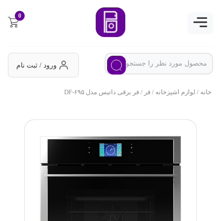
0
ورود / ثبت نام
خانه
/
لوازم اشپزخانه
/
فر
/ فر برقی داتیس مدل DF-۶۹۵