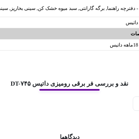
- دفترچه راهنما, برگه گارانتی, سبد میوه خشک کن, سینی بخارپز, سین
داتیس
ات
18ماهه داتیس
نقد و بررسی فر برقی رومیزی داتیس DT-۷۴۵
دیدگاهها