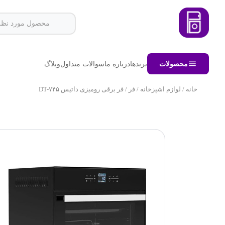
محصولات
برندها
درباره ما
سوالات متداول
وبلاگ
خانه
/
لوازم اشپزخانه
/
فر
/ فر برقی رومیزی داتیس DT-۷۴۵