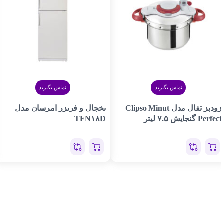
تماس بگیرید
تماس بگیرید
زودپز تفال مدل Clipso Minut
یخچال و فریزر امرسان مدل
Perfec گنجایش ۷.۵ لیتر
TFN۱۸D