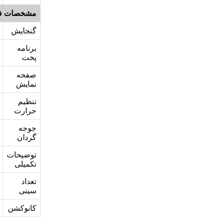
مشخصات ف
گنجایش
برنامه
پخت
صفحه
نمایش
تنظیم
حرارت
جوجه
گردان
توضیحات
تکمیلی
تعداد
سینی
کانوکشن