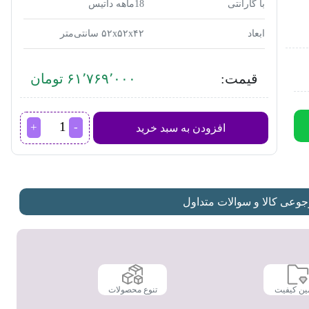
با گارانتی
18ماهه داتیس
ابعاد
۵۲x۵۲x۴۲ سانتی‌متر
قیمت:
۶۱٬۷۶۹٬۰۰۰ تومان
فر
افزودن به سبد خرید
برقی
رومیزی
داتیس
DT-
745
عدد
عی کالا و سوالات متداول
ین کیفیت
تنوع محصولات