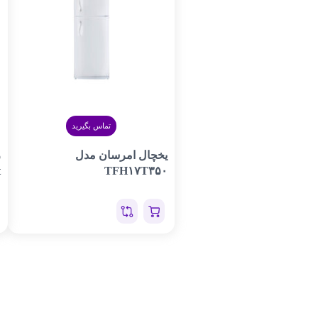
تماس بگیرید
یخچال امرسان مدل
TFH۱۷T۳۵۰
t