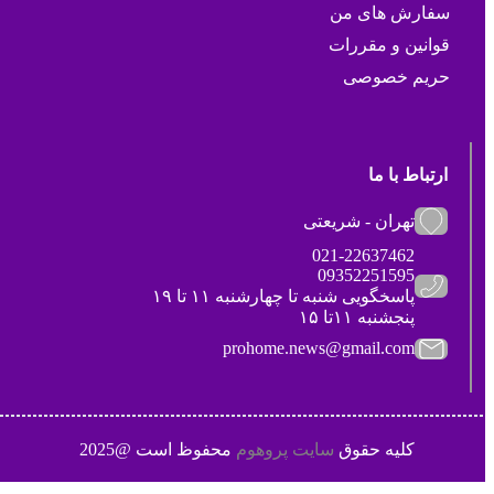
سفارش های من
قوانین و مقررات
حریم خصوصی
ارتباط با ما
تهران - شریعتی
021-22637462
09352251595
پاسخگویی شنبه تا چهارشنبه ۱۱ تا ۱۹
پنجشنبه ۱۱تا ۱۵
prohome.news@gmail.com
کلیه حقوق
سایت پروهوم
محفوظ است @2025