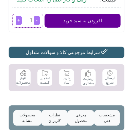
فلاسک
افزودن به سبد خرید
یزدگل
مدل
107A
عدد
شرایط مرجوعی کالا و سوالات متداول
تضمین
ارسال
خرید
تنوع
رضایت
کیفیت
سریع
آسان
محصولات
مشتری
مشخصات
معرفی
نظرات
محصولات
فنی
محصول
کاربران
مشابه