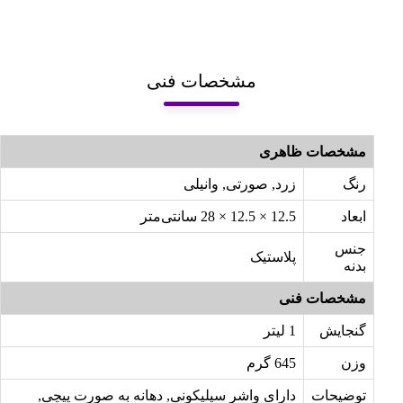
مشخصات فنی
مشخصات ظاهری
رنگ
زرد, صورتی, وانیلی
ابعاد
12.5 × 12.5 × 28 سانتی‌متر
جنس
پلاستیک
بدنه
مشخصات فنی
گنجایش
1 لیتر
وزن
645 گرم
توضیحات
دارای واشر سیلیکونی, دهانه به صورت پیچی,