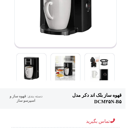
قهوه ساز بلک اند دکر مدل
دسته بندی:
قهوه ساز و
اسپرسو ساز
DCM۲۵N-B۵
تماس بگیرید