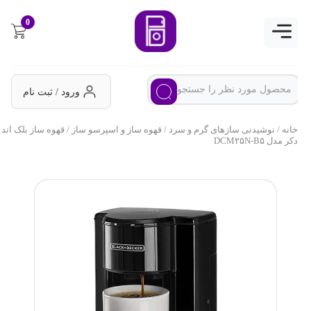
0
ورود / ثبت نام
خانه
/
نوشیدنی سازهای گرم و سرد
/
قهوه ساز و اسپرسو ساز
/ قهوه ساز بلک اند
دکر مدل DCM۲۵N-B۵