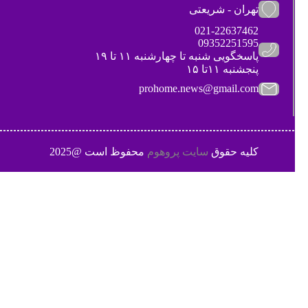
تهران - شریعتی
021-22637462
09352251595
پاسخگویی شنبه تا چهارشنبه ۱۱ تا ۱۹
پنجشنبه ۱۱تا ۱۵
prohome.news@gmail.com
کلیه حقوق
سایت پروهوم
محفوظ است @2025