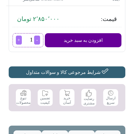
قیمت:
۲٬۸۵۰٬۰۰۰ تومان
قهوه
افزودن به سبد خرید
ساز
بلک
اند
دکر
مدل
DCM25N-
شرایط مرجوعی کالا و سوالات متداول
B5
عدد
تضمین
ارسال
خرید
تنوع
رضایت
کیفیت
سریع
آسان
محصولات
مشتری