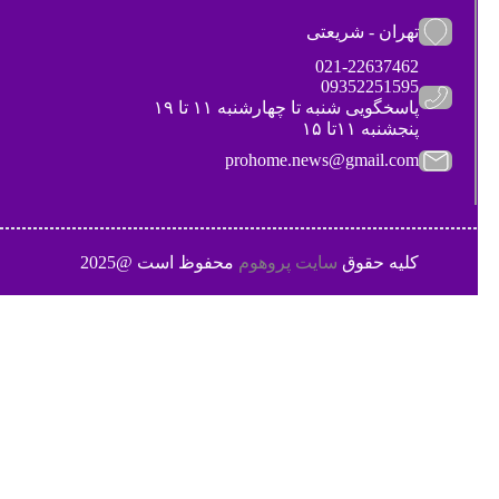
تهران - شریعتی
021-22637462
09352251595
پاسخگویی شنبه تا چهارشنبه ۱۱ تا ۱۹
پنجشنبه ۱۱تا ۱۵
prohome.news@gmail.com
کلیه حقوق
سایت پروهوم
محفوظ است @2025