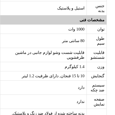
جنس
استیل و پلاستیک
بدنه
مشخصات فنی
توان
1000 وات
طول
80 سانتی متر
سیم
قابلیت
قابلیت شست وشو لوازم جانبی در ماشین
شستشو
ظرفشویی
وزن
1.4 کیلوگرم
گنجایش
10 تا 15 فنجان, دارای ظرفیت 1.2 لیتر
سیستم
دارد
ضد چکه
صفحه
ندارد
نمایش
بدنه ساخته شده از فولاد ضد زنگ و پلاستیک,