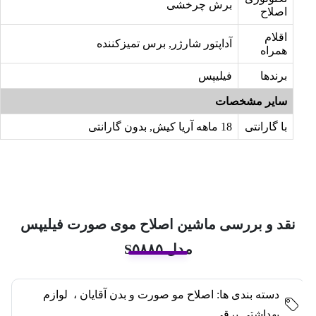
برش چرخشی
اصلاح
اقلام
آداپتور شارژر, برس تمیزکننده
همراه
برندها
فیلیپس
سایر مشخصات
با گارانتی
18 ماهه آریا کیش, بدون گارانتی
نقد و بررسی ماشین اصلاح موی صورت فیلیپس
مدل S۵۸۸۵
دسته بندی ها:
اصلاح مو صورت و بدن آقایان
،
لوازم
بهداشتی برقی