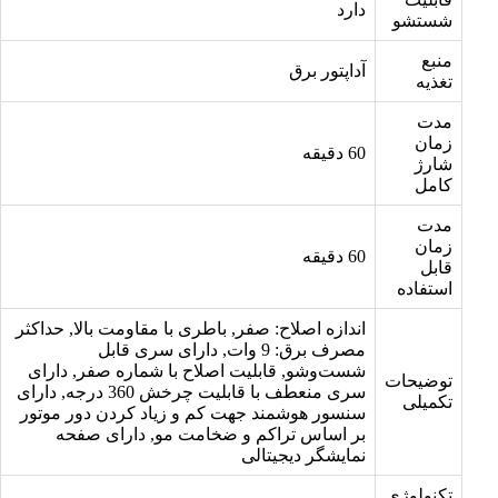
دارد
شستشو
منبع
آداپتور برق
تغذیه
مدت
زمان
60 دقیقه
شارژ
کامل
مدت
زمان
60 دقیقه
قابل
استفاده
اندازه اصلاح: صفر, باطری با مقاومت بالا, حداکثر
مصرف برق: 9 وات, دارای سری قابل
شست‌وشو, قابلیت اصلاح با شماره صفر, دارای
توضیحات
سری منعطف با قابلیت چرخش 360 درجه, دارای
تکمیلی
سنسور هوشمند جهت کم و زیاد کردن دور موتور
بر اساس تراکم و ضخامت مو, دارای صفحه
نمایشگر دیجیتالی
تکنولوژی