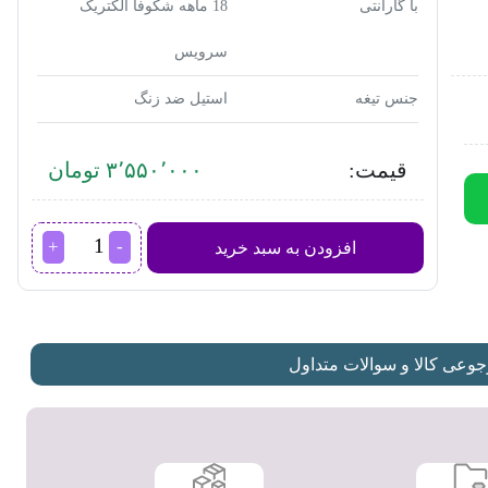
با گارانتی
18 ماهه شکوفا الکتریک
سرویس
جنس تیغه
استیل ضد زنگ
قیمت:
۳٬۵۵۰٬۰۰۰ تومان
ماشین
افزودن به سبد خرید
اصلاح
سر
و
صورت
وینسنت
عی کالا و سوالات متداول
مدل
HC5411
عدد