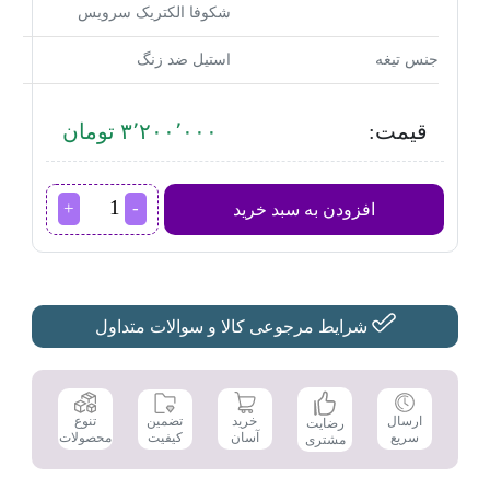
شکوفا الکتریک سرویس
جنس تیغه
استیل ضد زنگ
قیمت:
۳٬۲۰۰٬۰۰۰ تومان
ماشین
افزودن به سبد خرید
اصلاح
فیلیپس
مدل
HC3525
عدد
شرایط مرجوعی کالا و سوالات متداول
تضمین
ارسال
خرید
تنوع
رضایت
کیفیت
سریع
آسان
محصولات
مشتری