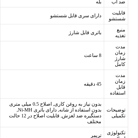
ضد آب
بله
قابلیت
دارای سری قابل شستشو
شستشو
منبع
باتری قابل شارژ
تغذیه
مدت
زمان
8 ساعت
شارژ
کامل
مدت
زمان
45 دقیقه
قابل
استفاده
بدون نیاز به روغن کاری, اصلاح 0.5 میلی متری
توضیحات
بدون استفاده از شانه, دارای باتری Ni-MH,
تکمیلی
دستگیره ضد لغزش, قابلیت اصلاح در 12 حالت
مختلف
تکنولوژی
تریمر