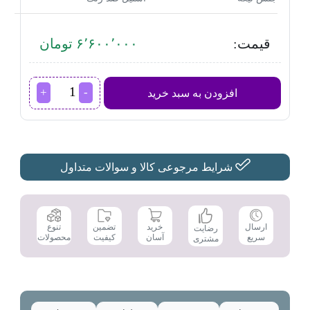
قیمت:
۶٬۶۰۰٬۰۰۰ تومان
ماشین
افزودن به سبد خرید
اصلاح
موی
صورت
فیلیپس
مدل
BT3206
شرایط مرجوعی کالا و سوالات متداول
عدد
تضمین
ارسال
خرید
تنوع
رضایت
کیفیت
سریع
آسان
محصولات
مشتری