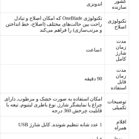
کشور
اندونزی
سازنده
تکنولوژی OneBlade که امکان اصلاح و تبادل
تکنولوژی
راحت بین حالت‌های مختلف (اصلاح، خط انداختن
اصلاح
و مرتب‌سازی) را فراهم می‌کند
مدت
زمان
1ساعت
شارژ
کامل
مدت
زمان
90 دقیقه
قابل
استفاده
امکان استفاده به صورت خشک و مرطوب, دارای
توضیحات
چراغ یا نمایشگر شارژ, نوع باطری لیتیوم, تیغه با
تکمیلی
قابلیت چرخش 360 درجه
اقلام
1 عدد شانه تنظیم شونده, کابل شارژ USB
همراه
برندها
فیلیپس