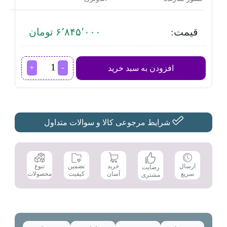
قیمت:
۶٬۸۴۵٬۰۰۰ تومان
ماشین
افزودن به سبد خرید
اصلاح
موی
صورت
فیلیپس
مدل
QP6531/70
شرایط مرجوعی کالا و سوالات متداول
عدد
تضمین
ارسال
خرید
تنوع
رضایت
کیفیت
سریع
آسان
محصولات
مشتری