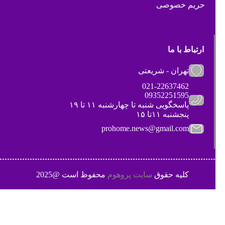
حریم خصوصی
ارتباط با ما
تهران - شریعتی
021-22637462
09352251595
پاسخگویی شنبه تا چهارشنبه ۱۱ تا ۱۹
پنجشنبه ۱۱تا ۱۵
prohome.news@gmail.com
کلیه حقوق
سایت پروهوم
محفوظ است @2025