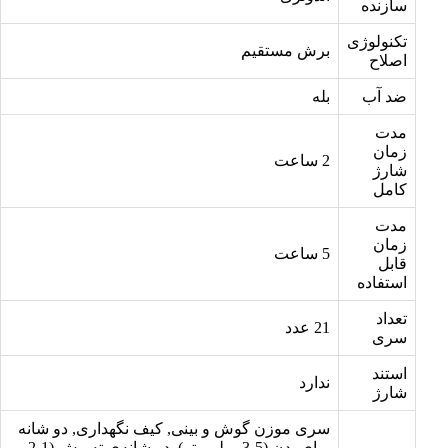
سازنده
تکنولوژی
برش مستقیم
اصلاح
ضد آب
بله
مدت
زمان
2 ساعت
شارژ
کامل
مدت
زمان
5 ساعت
قابل
استفاده
تعداد
21 عدد
سری
استند
ندارد
شارژ
سری موزن گوش و بینی, کیف نگهداری, دو شانه
برای بدن (3،5 میلی‌متر), دو شانه‌ی ته‌ریش (2،1