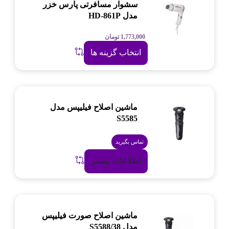
سشوار مسافرتی پارس خزر
مدل HD-861P
1,773,000
تومان
انتخاب گزینه ها
ماشین اصلاح فیلیپس مدل
S5585
تماس بگیرید
اطلاعات بیشتر
ماشین اصلاح صورت فیلیپس
مدل S5588/38