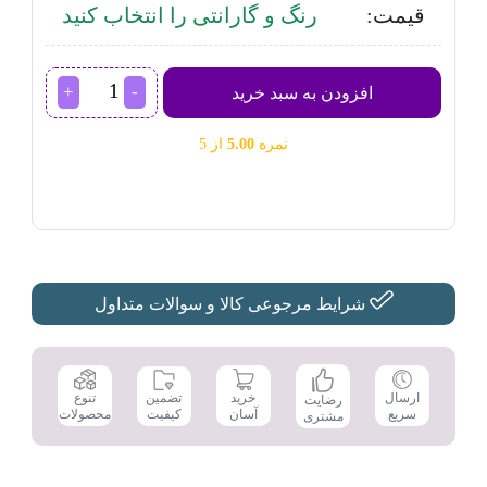
قیمت:
رنگ و گارانتی را انتخاب کنید
ماشین
افزودن به سبد خرید
اصلاح
موی
نمره
5.00
از 5
صورت
و
بدن
فیلیپس
مدل
MG7796
عدد
شرایط مرجوعی کالا و سوالات متداول
تضمین
ارسال
خرید
تنوع
رضایت
کیفیت
سریع
آسان
محصولات
مشتری