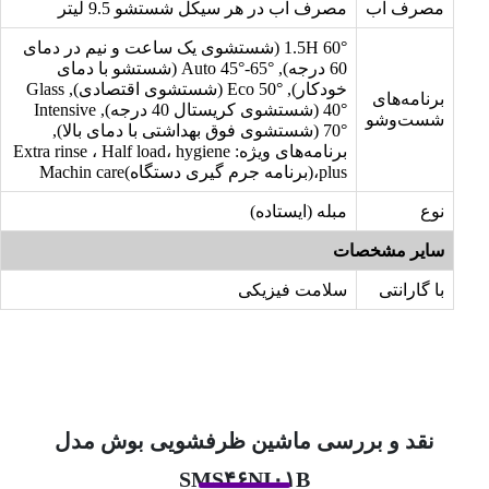
مصرف آب
مصرف آب در هر سیکل شستشو 9.5 لیتر
1.5H 60° (شستشوی یک ساعت و نیم در دمای
60 درجه), Auto 45°-65° (شستشو با دمای
خودکار), Eco 50° (شستشوی اقتصادی), Glass
برنامه‌های
40° (شستشوی کریستال 40 درجه), Intensive
شست‌وشو
70° (شستشوی فوق بهداشتی با دمای بالا),
برنامه‌های ویژه: Extra rinse ، Half load، hygiene
plus،(برنامه جرم گیری دستگاه)Machin care
نوع
مبله (ایستاده)
سایر مشخصات
با گارانتی
سلامت فیزیکی
نقد و بررسی ماشین ظرفشویی بوش مدل
SMS۴۶NI۰۱B