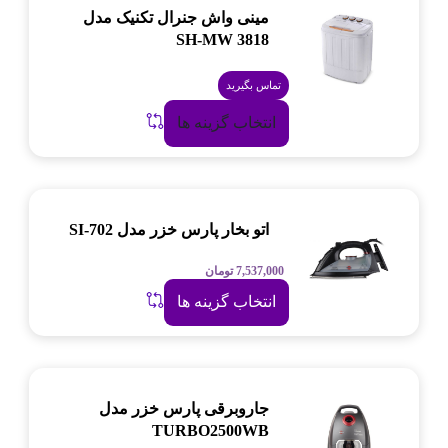
مینی واش جنرال تکنیک مدل
SH-MW 3818
تماس بگیرید
انتخاب گزینه ها
اتو بخار پارس خزر مدل SI-702
7,537,000
تومان
انتخاب گزینه ها
جاروبرقی پارس خزر مدل
TURBO2500WB