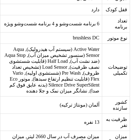
قفل کودک
دارد
تعداد
6 برنامه شست‌و‌شو و 4 برنامه شست‌وشو ویژه
برنامه
brushless DC
نوع موتور
Active Water (سیستم آب هیدرولیک), Aqua
Sensor (سنسور تشخیص میزان آب), Aqua Stop
(ضد نشت آب), Half Load (قابلیت شستشوی
توضیحات
نصف ظرفیت), Load Sensor (تشخیص تعداد
تکمیلی
ظروف), Pre Wash (شستشوی اولیه), Vario
Flex (قابلیت تنظیم ارتفاع سبدها), موتور Eco
Silence Drive SuperSilent (بدنه عایق فوق کم
صدا), نشانگر میزان نمک و جلا دهنده
کشور
آلمان (مونتاژ ترکیه)
سازنده
ظرفیت به
13 نفره
نفر
میزان
میزان مصرف آب در سال 2660 لیتر, میزان