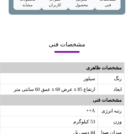
فنی
محصول
کاربران
مشابه
مشخصات فنی
مشخصات ظاهری
رنگ
سیلور
ابعاد
ارتفاع 85 x عرض 60 x عمق 60 سانتی متر
مشخصات فنی
A++
رتبه انرژی
وزن
53 کیلوگرم
میزان صدا
44 دسی بل