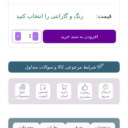
قیمت:
رنگ و گارانتی را انتخاب کنید
ماشین
افزودن به سبد خرید
ظرفشویی
بوش
مدل
SMS46NI01B
عدد
شرایط مرجوعی کالا و سوالات متداول
تضمین
ارسال
خرید
تنوع
رضایت
کیفیت
سریع
آسان
محصولات
مشتری
مشخصات
معرفی
نظرات
محصولات